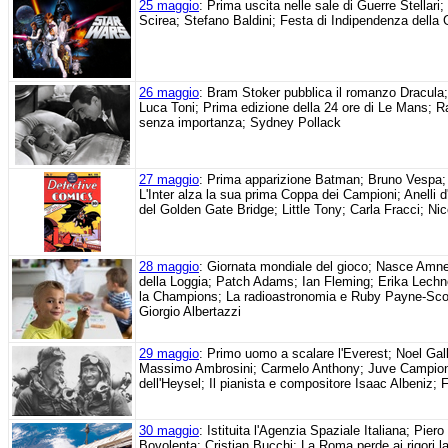
25 maggio
: Prima uscita nelle sale di Guerre Stellar
Scirea; Stefano Baldini; Festa di Indipendenza della
26 maggio
: Bram Stoker pubblica il romanzo Dracula
Luca Toni; Prima edizione della 24 ore di Le Mans; R
senza importanza; Sydney Pollack
27 maggio
: Prima apparizione Batman; Bruno Vespa; 
L'Inter alza la sua prima Coppa dei Campioni; Anelli 
del Golden Gate Bridge; Little Tony; Carla Fracci; Ni
28 maggio
: Giornata mondiale del gioco; Nasce Amnes
della Loggia; Patch Adams; Ian Fleming; Erika Lechne
la Champions; La radioastronomia e Ruby Payne-Scott
Giorgio Albertazzi
29 maggio
: Primo uomo a scalare l'Everest; Noel Gal
Massimo Ambrosini; Carmelo Anthony; Juve Campione
dell'Heysel; Il pianista e compositore Isaac Albeniz
30 maggio
: Istituita l'Agenzia Spaziale Italiana; Pier
Bovolenta; Cristian Bucchi; La Roma perde ai rigori l