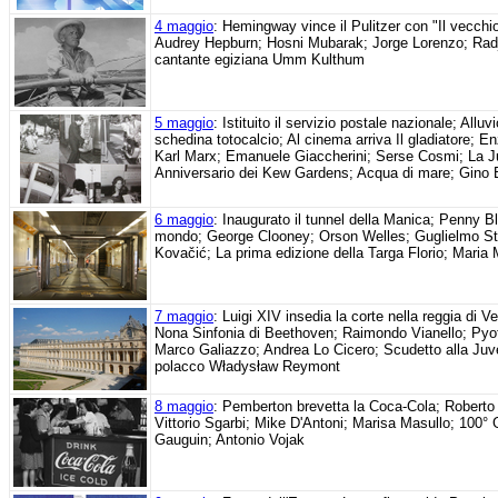
4 maggio
: Hemingway vince il Pulitzer con "Il vecchi
Audrey Hepburn; Hosni Mubarak; Jorge Lorenzo; Radj
cantante egiziana Umm Kulthum
5 maggio
: Istituito il servizio postale nazionale; All
schedina totocalcio; Al cinema arriva Il gladiatore; 
Karl Marx; Emanuele Giaccherini; Serse Cosmi; La Ju
Anniversario dei Kew Gardens; Acqua di mare; Gino 
6 maggio
: Inaugurato il tunnel della Manica; Penny B
mondo; George Clooney; Orson Welles; Guglielmo St
Kovačić; La prima edizione della Targa Florio; Maria
7 maggio
: Luigi XIV insedia la corte nella reggia di 
Nona Sinfonia di Beethoven; Raimondo Vianello; Pyo
Marco Galiazzo; Andrea Lo Cicero; Scudetto alla Juv
polacco Władysław Reymont
8 maggio
: Pemberton brevetta la Coca-Cola; Roberto R
Vittorio Sgarbi; Mike D'Antoni; Marisa Masullo; 100° G
Gauguin; Antonio Vojak