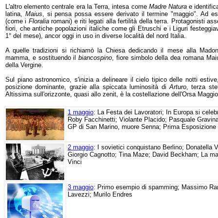
L'altro elemento centrale era la Terra, intesa come
Madre Natura
e identific
latina,
Maius
, si pensa possa essere derivato il termine "maggio". Ad e
(come i
Floralia
romani) e riti legati alla fertilità della terra. Protagonisti as
fiori, che antiche popolazioni italiche come gli Etruschi e i Liguri festeggi
1° del mese), ancor oggi in uso in diverse località del nord Italia.
A quelle tradizioni si richiamò la Chiesa dedicando il mese alla Madonn
mamma, e sostituendo il
biancospino
, fiore simbolo della dea romana Maiu
della Vergine.
Sul piano astronomico, s'inizia a delineare il cielo tipico delle notti estiv
posizione dominante, grazie alla spiccata luminosità di
Arturo
, terza ste
Altissima sull'orizzonte, quasi allo zenit, è la costellazione dell'Orsa Magg
1 maggio
: La Festa dei Lavoratori; In Europa si celebr
Roby Facchinetti; Violante Placido; Pasquale Gravina;
GP di San Marino, muore Senna; Prima Esposizione 
2 maggio
: I sovietici conquistano Berlino; Donatella
Giorgio Cagnotto; Tina Maze; David Beckham; La mar
Vinci
3 maggio
: Primo esempio di spamming; Massimo Rani
Lavezzi; Murilo Endres