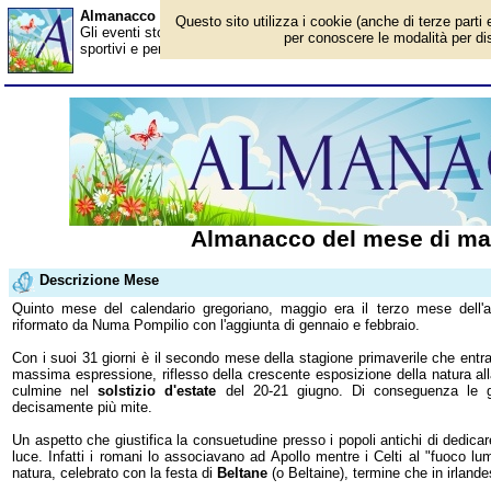
Almanacco del mese di maggio
Questo sito utilizza i cookie (anche di terze parti 
Gli eventi storici e curiosità, giorno per giorno. Il calendario di
per conoscere le modalità per disa
sportivi e personaggi famosi del mese.
Almanacco del mese di ma
Descrizione Mese
Quinto mese del calendario gregoriano, maggio era il terzo mese dell'
riformato da Numa Pompilio con l'aggiunta di gennaio e febbraio.
Con i suoi 31 giorni è il secondo mese della stagione primaverile che entra
massima espressione, riflesso della crescente esposizione della natura alla
culmine nel
solstizio d'estate
del 20-21 giugno. Di conseguenza le gi
decisamente più mite.
Un aspetto che giustifica la consuetudine presso i popoli antichi di dedicar
luce. Infatti i romani lo associavano ad Apollo mentre i Celti al "fuoco lum
natura, celebrato con la festa di
Beltane
(o Beltaine), termine che in irland