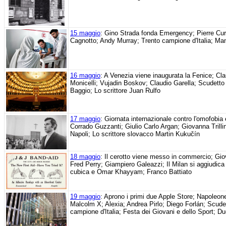
15 maggio
: Gino Strada fonda Emergency; Pierre Cur
Cagnotto; Andy Murray; Trento campione d'Italia; Man
16 maggio
: A Venezia viene inaugurata la Fenice; Cla
Monicelli; Vujadin Boskov; Claudio Garella; Scudetto 
Baggio; Lo scrittore Juan Rulfo
17 maggio
: Giornata internazionale contro l'omofobia 
Corrado Guzzanti; Giulio Carlo Argan; Giovanna Trill
Napoli; Lo scrittore slovacco Martin Kukučín
18 maggio
: Il cerotto viene messo in commercio; Gio
Fred Perry; Giampiero Galeazzi; Il Milan si aggiudic
cubica e Omar Khayyam; Franco Battiato
19 maggio
: Aprono i primi due Apple Store; Napoleone 
Malcolm X; Alexia; Andrea Pirlo; Diego Forlán; Scude
campione d'Italia; Festa dei Giovani e dello Sport; D