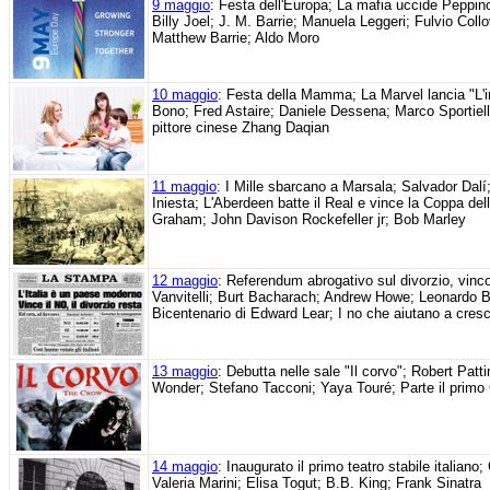
9 maggio
: Festa dell'Europa; La mafia uccide Peppin
Billy Joel; J. M. Barrie; Manuela Leggeri; Fulvio Coll
Matthew Barrie; Aldo Moro
10 maggio
: Festa della Mamma; La Marvel lancia "L'in
Bono; Fred Astaire; Daniele Dessena; Marco Sportiello;
pittore cinese Zhang Daqian
11 maggio
: I Mille sbarcano a Marsala; Salvador Dalí
Iniesta; L'Aberdeen batte il Real e vince la Coppa de
Graham; John Davison Rockefeller jr; Bob Marley
12 maggio
: Referendum abrogativo sul divorzio, vinco
Vanvitelli; Burt Bacharach; Andrew Howe; Leonardo Bas
Bicentenario di Edward Lear; I no che aiutano a cresc
13 maggio
: Debutta nelle sale "Il corvo"; Robert Patt
Wonder; Stefano Tacconi; Yaya Touré; Parte il primo G
14 maggio
: Inaugurato il primo teatro stabile italia
Valeria Marini; Elisa Togut; B.B. King; Frank Sinatra