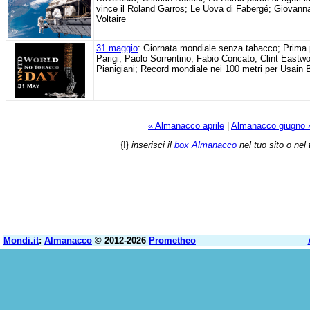
vince il Roland Garros; Le Uova di Fabergé; Giovanna
Voltaire
31 maggio
: Giornata mondiale senza tabacco; Prima pi
Parigi; Paolo Sorrentino; Fabio Concato; Clint East
Pianigiani; Record mondiale nei 100 metri per Usain 
« Almanacco aprile
|
Almanacco giugno 
{!}
inserisci il
box Almanacco
nel tuo sito o nel 
Mondi.it
:
Almanacco
© 2012-2026
Prometheo