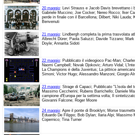
20 maggio
: Levi Strauss e Jacob Davis brevettano i
Gabriele Muccino; Joe Cocker; Nereo Rocco; Iker Ca
perde in finale con il Barcellona; Dilbert; Niki Lauda;
Benvenuti
21 maggio
: Lindbergh completa la prima trasvolata a
Albrecht Dürer; Paola Saluzzi; Davide Tizzano; Mar
Doyle; Annarita Sidoti
22 maggio
: Pubblicato il videogioco Pac-Man; Charl
Naomi Campbell; Novak Djokovic; Arturo Vidal; L'Int
La Champions è della Juventus; La pittrice americana
Simoni; Victor Hugo; Alessandro Manzoni; Giorgio Al
23 maggio
: Strage di Capaci; Pubblicato "L'isola del
Massimo Ceccherini; Rubens Barrichello; Daniele Ma
campione d'Europa per la settima volta; Il sintetizzat
Giovanni Falcone; Roger Moore
24 maggio
: Apre il ponte di Brooklyn; Morse trasmett
Eduardo De Filippo; Bob Dylan; Ilaria Alpi; Massimo 
Copernico; Tina Turner