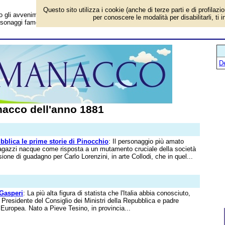
Questo sito utilizza i cookie (anche di terze parti e di profilazi
i avvenimenti in Italia e all'estero, chi è nato, gli eventi storici, i successi
per conoscere le modalità per disabilitarli, ti 
personaggi famosi. Per conoscere tutto sul 1881 (145 anni fa).
D
acco dell'anno 1881
bblica le prime storie di Pinocchio
: Il personaggio più amato
 ragazzi nacque come risposta a un mutamento cruciale della società
ione di guadagno per Carlo Lorenzini, in arte Collodi, che in quel...
 Gasperi
: La più alta figura di statista che l'Italia abbia conosciuto,
Presidente del Consiglio dei Ministri della Repubblica e padre
 Europea. Nato a Pieve Tesino, in provincia...