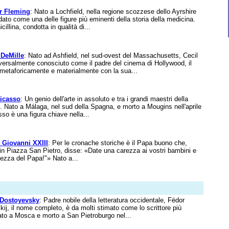
r Fleming
: Nato a Lochfield, nella regione scozzese dello Ayrshire
rdato come una delle figure più eminenti della storia della medicina.
cillina, condotta in qualità di...
 DeMille
: Nato ad Ashfield, nel sud-ovest del Massachusetts, Cecil
iversalmente conosciuto come il padre del cinema di Hollywood, il
 metaforicamente e materialmente con la sua...
icasso
: Un genio dell'arte in assoluto e tra i grandi maestri della
. Nato a Málaga, nel sud della Spagna, e morto a Mougins nell'aprile
so è una figura chiave nella...
 Giovanni XXIII
: Per le cronache storiche è il Papa buono che,
i in Piazza San Pietro, disse: «Date una carezza ai vostri bambini e
rezza del Papa!"» Nato a...
Dostoyevsky
: Padre nobile della letteratura occidentale, Fëdor
ij, il nome completo, è da molti stimato come lo scrittore più
ato a Mosca e morto a San Pietroburgo nel...