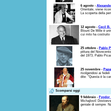
6 agosto -
Alexande
Orientale, viene rico
La scoperta della peni
12 agosto -
Cecil B.
Blount De Mille è un
cui mito ha costruito
25 ottobre -
Pablo P
pittura del Novecento
del 1973, Pablo Picas
25 novembre -
Papa
rivolgendosi ai fedel
dite: "Questa è la ca
Scomparsi oggi
9 febbraio -
Fyodor 
Michajlovič Dostoevsk
geniale di sempre. N