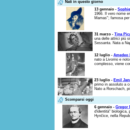
Nati in questo giorno
13 gennaio -
Sophie
1966. Il vero nome e
Mamas"; famosa per l
31 marzo -
Tina Pic
una delle attrici più 
Sessanta. Nata a Napo
12 luglio -
Amedeo M
nato a Livorno e noto
complesso, viene comu
23 luglio -
Emil Jan
primo in assoluto a c
Nato a Rorschach, pi
Scomparsi oggi
6 gennaio -
Gregor 
d'identità" biologica,
Hynčice, nella Repub