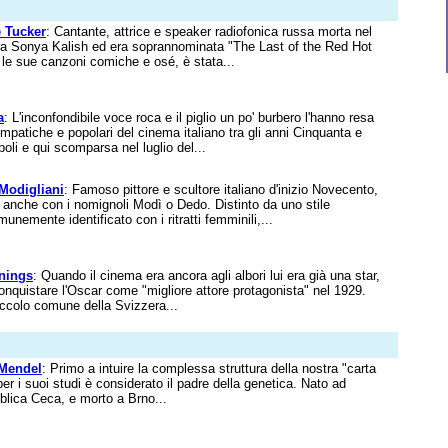
 Tucker
: Cantante, attrice e speaker radiofonica russa morta nel
ra Sonya Kalish ed era soprannominata "The Last of the Red Hot
e sue canzoni comiche e osé, è stata...
a
: L'inconfondibile voce roca e il piglio un po' burbero l'hanno resa
simpatiche e popolari del cinema italiano tra gli anni Cinquanta e
li e qui scomparsa nel luglio del...
odigliani
: Famoso pittore e scultore italiano d'inizio Novecento,
 anche con i nomignoli Modì o Dedo. Distinto da uno stile
nemente identificato con i ritratti femminili,...
nings
: Quando il cinema era ancora agli albori lui era già una star,
onquistare l'Oscar come "migliore attore protagonista" nel 1929.
ccolo comune della Svizzera...
Mendel
: Primo a intuire la complessa struttura della nostra "carta
 per i suoi studi è considerato il padre della genetica. Nato ad
blica Ceca, e morto a Brno...