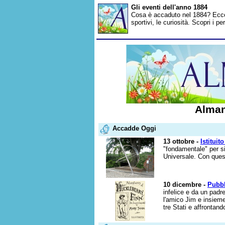
Gli eventi dell'anno 1884
Cosa è accaduto nel 1884? Ecco gl
sportivi, le curiosità. Scopri i 
Alman
Accadde Oggi
13 ottobre -
Istituit
"fondamentale" per si
Universale. Con quest
10 dicembre -
Pubbl
infelice e da un padr
l'amico Jim e insiem
tre Stati e affrontando