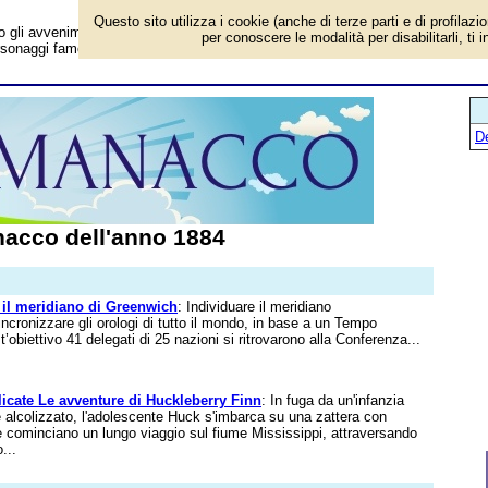
Questo sito utilizza i cookie (anche di terze parti e di profilazi
i avvenimenti in Italia e all'estero, chi è nato, gli eventi storici, i successi
per conoscere le modalità per disabilitarli, ti 
personaggi famosi. Per conoscere tutto sul 1884 (142 anni fa).
D
acco dell'anno 1884
o il meridiano di Greenwich
: Individuare il meridiano
ncronizzare gli orologi di tutto il mondo, in base a un Tempo
’obiettivo 41 delegati di 25 nazioni si ritrovarono alla Conferenza...
icate Le avventure di Huckleberry Finn
: In fuga da un'infanzia
e alcolizzato, l'adolescente Huck s'imbarca su una zattera con
e cominciano un lungo viaggio sul fiume Mississippi, attraversando
...