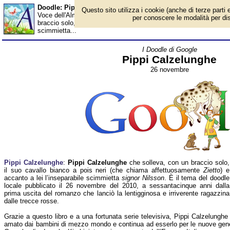
Doodle: Pippi Calzelunghe - Almanacco
Questo sito utilizza i cookie (anche di terze parti e
Voce dell'Almanacco del 26 novembre, per la rubrica 'I Doodle di
per conoscere le modalità per disab
braccio solo, il suo cavallo bianco a pois neri (che chiama affett
scimmietta...
I Doodle di Google
Pippi Calzelunghe
26 novembre
Pippi Calzelunghe
:
Pippi Calzelunghe
che solleva, con un braccio solo,
il suo cavallo bianco a pois neri (che chiama affettuosamente
Zietto
) e
accanto a lei l’inseparabile scimmietta
signor Nilsson
. È il tema del doodle
locale pubblicato il 26 novembre del 2010, a sessantacinque anni dalla
prima uscita del romanzo che lanciò la lentigginosa e irriverente ragazzina
dalle trecce rosse.
Grazie a questo libro e a una fortunata serie televisiva, Pippi Calzelunghe
amato dai bambini di mezzo mondo e continua ad esserlo per le nuove generaz