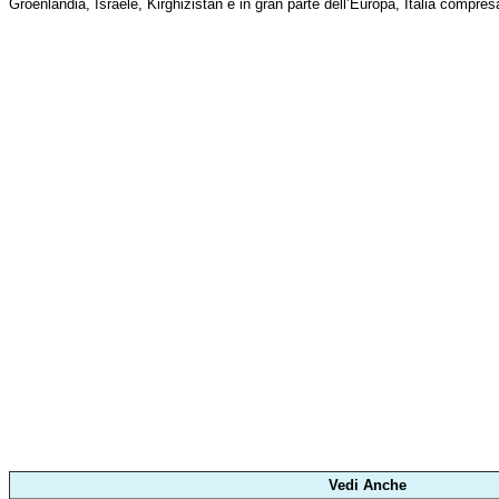
Groenlandia, Israele, Kirghizistan e in gran parte dell’Europa, Italia compres
Vedi Anche