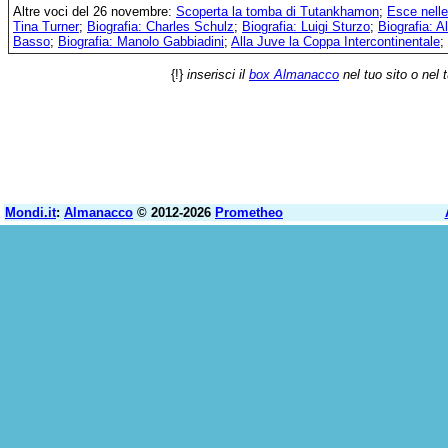
Altre voci del 26 novembre:
Scoperta la tomba di Tutankhamon
;
Esce nell
Tina Turner
;
Biografia: Charles Schulz
;
Biografia: Luigi Sturzo
;
Biografia: A
Basso
;
Biografia: Manolo Gabbiadini
;
Alla Juve la Coppa Intercontinentale
;
{!}
inserisci il
box Almanacco
nel tuo sito o nel 
Mondi.it
:
Almanacco
© 2012-2026
Prometheo