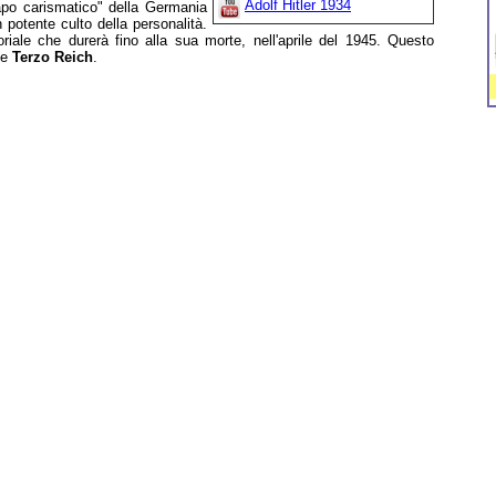
Adolf Hitler 1934
apo carismatico" della Germania
 potente culto della personalità.
riale che durerà fino alla sua morte, nell'aprile del 1945. Questo
me
Terzo Reich
.