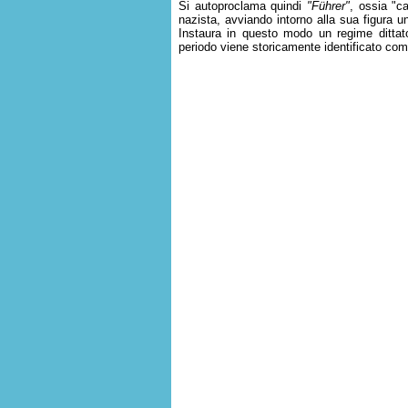
Si autoproclama quindi
"Führer"
, ossia "c
nazista, avviando intorno alla sua figura un
Instaura in questo modo un regime dittato
periodo viene storicamente identificato co