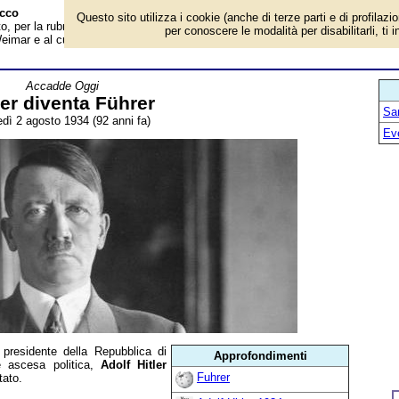
acco
Questo sito utilizza i cookie (anche di terze parti e di profilazi
, per la rubrica 'Accadde Oggi'. Evento avvenuto 92 anni fa. Deceduto l'ulti
per conoscere le modalità per disabilitarli, ti 
imar e al culmine di una irrefrenabile ascesa politica, Adolf Hitler accentra
Accadde Oggi
ler diventa Führer
San
edì 2 agosto 1934 (92 anni fa)
Ev
 presidente della Repubblica di
Approfondimenti
e ascesa politica,
Adolf Hitler
Fuhrer
tato.