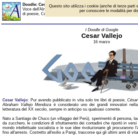
Doodle: Cesar Vallejo - Almanacco
Questo sito utilizza i cookie (anche di terze parti e
Voce dell'Almanacco del 16 marzo, per la rubrica 'I Doodle di Goog
per conoscere le modalità per disab
di poesie, César Abraham Vallejo Mendoza è considerato uno dei gr
I Doodle di Google
Cesar Vallejo
16 marzo
Cesar Vallejo
: Pur avendo pubblicato in vita solo tre libri di poesie,
César
Abraham Vallejo Mendoza
è considerato uno dei grandi innovatori nella
letteratura del XX secolo, sempre in anticipo su qualsiasi corrente.
Nato a Santiago de Chuco (un villaggio del Perù), sperimentò di persona, la
da zucchero, le condizioni di sfruttamento dei contadini che riportò in versi 
mondo intellettuale socialista e le sue idee rivoluzionarie gli procurarono l
fino all'arresto. Costretto all'esilio a Parigi, trascorse qui gli ultimi anni di v