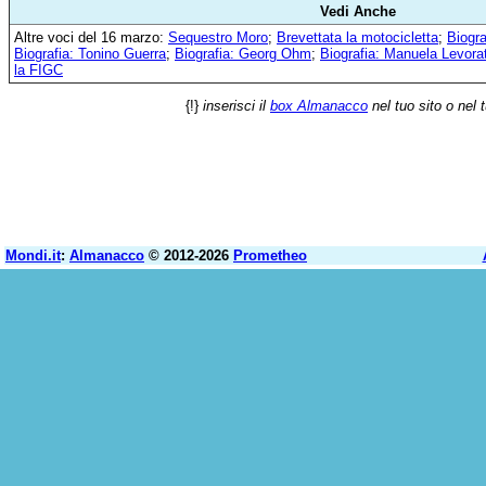
Vedi Anche
Altre voci del 16 marzo:
Sequestro Moro
;
Brevettata la motocicletta
;
Biogra
Biografia: Tonino Guerra
;
Biografia: Georg Ohm
;
Biografia: Manuela Levora
la FIGC
{!}
inserisci il
box Almanacco
nel tuo sito o nel 
Mondi.it
:
Almanacco
© 2012-2026
Prometheo