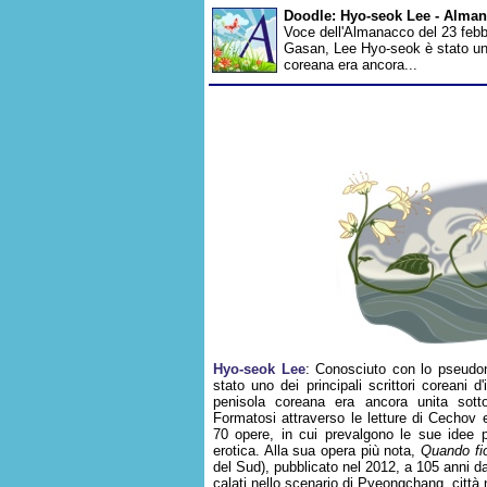
Doodle: Hyo-seok Lee - Alma
Voce dell'Almanacco del 23 febbr
Gasan, Lee Hyo-seok è stato uno d
coreana era ancora...
Hyo-seok Lee
: Conosciuto con lo pseud
stato uno dei principali scrittori coreani d'
penisola coreana era ancora unita sotto
Formatosi attraverso le letture di Cechov
70 opere, in cui prevalgono le sue idee p
erotica. Alla sua opera più nota,
Quando fio
del Sud), pubblicato nel 2012, a 105 anni dal
calati nello scenario di Pyeongchang, città