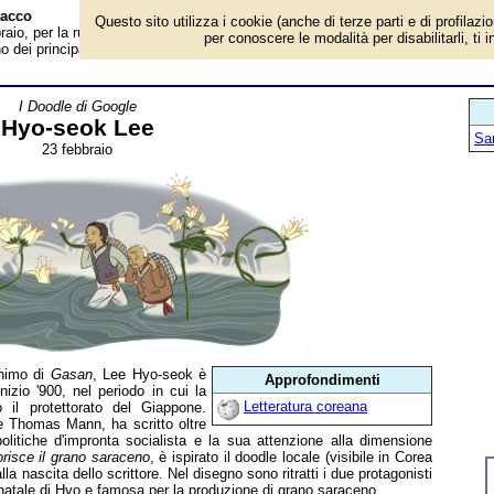
nacco
Questo sito utilizza i cookie (anche di terze parti e di profilazi
aio, per la rubrica 'I Doodle di Google'. Conosciuto con lo pseudonimo di
per conoscere le modalità per disabilitarli, ti 
ei principali scrittori coreani d'inizio '900, nel periodo in cui la penisola
I Doodle di Google
Hyo-seok Lee
San
23 febbraio
onimo di
Gasan
, Lee Hyo-seok è
Approfondimenti
inizio '900, nel periodo in cui la
Letteratura coreana
 il protettorato del Giappone.
 e Thomas Mann, ha scritto oltre
olitiche d'impronta socialista e la sua attenzione alla dimensione
risce il grano saraceno
, è ispirato il doodle locale (visibile in Corea
la nascita dello scrittore. Nel disegno sono ritratti i due protagonisti
 natale di Hyo e famosa per la produzione di grano saraceno.