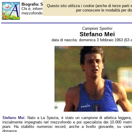
Biografia: Stefano Mei - età - Almanacco
Questo sito utilizza i cookie (anche di terze parti e
Chi è, informazioni, foto, qual è la data di nascita, età, dove è n
per conoscere le modalità per disab
mezzofondo e fondo, dirigente sportivo. Breve biografia. Voce d
Campioni Sportivi
Stefano Mei
data di nascita: domenica 3 febbraio 1963 (63 a
Stefano Mei
: Nato a La Spezia, è stato un campione di atletica leggera,
inizialmente impegnato nel mezzofondo e poi specialista dei 10.000 metri
piani. Ha stabilito numerosi record, anche a livello giovanile, su varie
distanze.