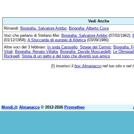
Vedi Anche
Rimandi:
Biografia: Salvatore Antibo
;
Biografia: Alberto Cova
Voci che parlano di Stefano Mei:
Biografia: Salvatore Antibo
(07/02/1962);
(01/12/1958);
A Stoccarda gli europei di Atletica
(03/09/1986)
Altre voci del 3 febbraio:
In onda Carosello
;
Strage del Cermis
;
Biografia: 
Vitali
;
Biografia: Renato Villalta
;
Biografia: Davide Moscardelli
;
Le Olimpiad
Rockwell
;
Storia di un gatto e del topo che diventò suo amico
{!}
inserisci il
box Almanacco
nel tuo sito o nel 
Mondi.it
:
Almanacco
© 2012-2026
Prometheo