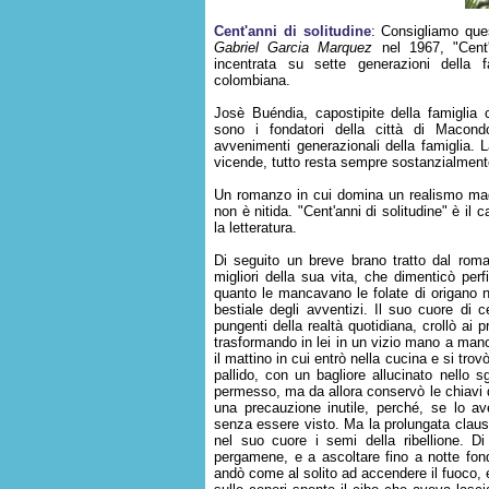
Cent'anni di solitudine
: Consigliamo ques
Gabriel Garcia Marquez
nel 1967, "Cent'a
incentrata su sette generazioni della f
colombiana.
Josè Buéndia, capostipite della famiglia
sono i fondatori della città di Macon
avvenimenti generazionali della famiglia. L
vicende, tutto resta sempre sostanzialmente 
Un romanzo in cui domina un realismo magi
non è nitida. "Cent'anni di solitudine" è il 
la letteratura.
Di seguito un breve brano tratto dal roma
migliori della sua vita, che dimenticò perf
quanto le mancavano le folate di origano ne
bestiale degli avventizi. Il suo cuore di 
pungenti della realtà quotidiana, crollò ai p
trasformando in lei in un vizio mano a mano
il mattino in cui entrò nella cucina e si tro
pallido, con un bagliore allucinato nello sg
permesso, ma da allora conservò le chiavi 
una precauzione inutile, perché, se lo a
senza essere visto. Ma la prolungata clausur
nel suo cuore i semi della ribellione. Di
pergamene, e a ascoltare fino a notte fon
andò come al solito ad accendere il fuoco, 