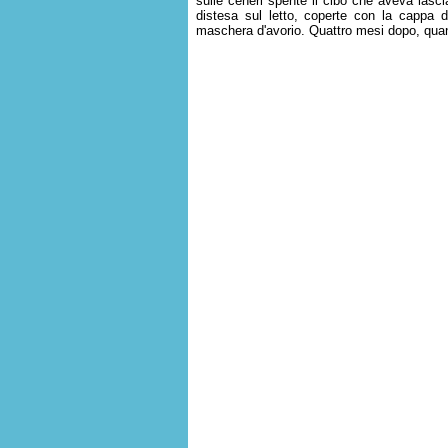
sulle ceneri spente il cibo che aveva lascia
distesa sul letto, coperte con la cappa d
maschera d'avorio. Quattro mesi dopo, quand