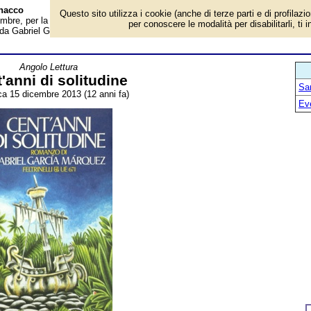
anacco
Questo sito utilizza i cookie (anche di terze parti e di profilazi
mbre, per la rubrica 'Angolo Lettura'. Evento avvenuto 12 anni fa. Consigliam
per conoscere le modalità per disabilitarli, ti 
o da Gabriel Garcia Marquez nel 1967, "Cent'anni di solitudine". Una storia...
Angolo Lettura
'anni di solitudine
San
a 15 dicembre 2013 (12 anni fa)
Ev