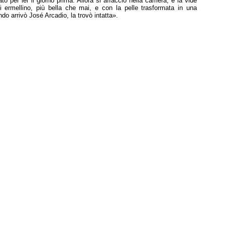
to per lei il giorno prima. Allora si affacciò nella camera, e la vide
i ermellino, più bella che mai, e con la pelle trasformata in una
o arrivò José Arcadio, la trovò intatta».