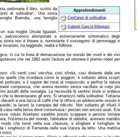
ta settimana il libro, scritto da
Approfondimenti
nni di solitudine". Una storia
Cent'anni di solitudine
amiglia Buéndia, una famiglia
Gabriel García Márquez
 con sua moglie Ursula Iguarán,
do, palcoscenico atemporale e estremamente sintomatico degli
a storia non è lineare e, nonostante il susseguirsi di personaggi e
invariato, tra leggende, realtà e folklore.
co, in cui la linea di demarcazione tra mondo dei morti e dei vivi
capolavoro che nel 1982 aiutò l'autore ad ottenere il premio nobel per
nzo: «Si sentì così vecchia, così sfinita, così distante dalle ore
ino quelle che ricordava come le peggiori, e soltanto allora scoprì
l porticato, e il vapore dei rosai al crepuscolo, e perfino la natura
cenere compressa, che aveva resistito senza vacillare ai colpi più
rimi assalti della nostalgia. La necessità di sentirsi triste si andava
 che la devastavano gli anni. Si umanizzò nella solitudine. Tuttavia
vò davanti a una tazza di caffè che le offriva un adolescente ossuto e
uardo, la lacerò la zampata del ridicolo. Non soltanto gli rifiutò il
di casa nella borsa dove conservava i pessari non ancora usati. Era
vesse voluto Aureliano sarebbe potuto scappare e persino tornare
a, l'incertezza del mondo, l'abitudine di ubbidire, avevano inaridito
 modo che tornò nella sua clausura, a sfogliare e risfogliare le
da i singhiozzi di Fernanda nella sua stanza da letto. Una mattina
e trovò