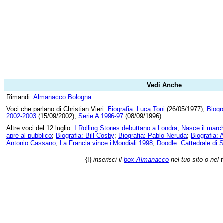
Vedi Anche
Rimandi:
Almanacco Bologna
Voci che parlano di Christian Vieri:
Biografia: Luca Toni
(26/05/1977);
Biogr
2002-2003
(15/09/2002);
Serie A 1996-97
(08/09/1996)
Altre voci del 12 luglio:
I Rolling Stones debuttano a Londra
;
Nasce il march
apre al pubblico
;
Biografia: Bill Cosby
;
Biografia: Pablo Neruda
;
Biografia:
Antonio Cassano
;
La Francia vince i Mondiali 1998
;
Doodle: Cattedrale di 
{!}
inserisci il
box Almanacco
nel tuo sito o nel 