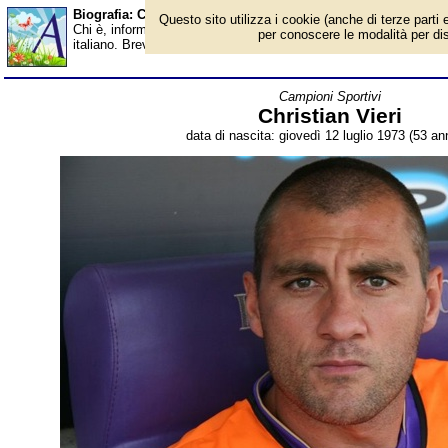
Biografia: Christian Vieri - età - Almanacco
Questo sito utilizza i cookie (anche di terze parti e
Chi è, informazioni, foto, qual è la data di nascita, età, dove è na
per conoscere le modalità per disab
italiano. Breve biografia. Voce dell'Almanacco.
Campioni Sportivi
Christian Vieri
data di nascita: giovedì 12 luglio 1973 (53 ann