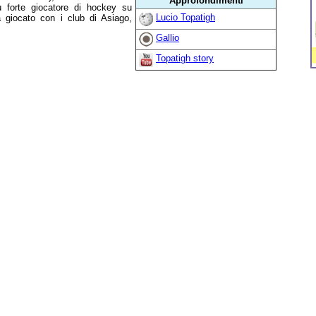
Approfondimenti
iù forte giocatore di hockey su
Lucio Topatigh
a giocato con i club di Asiago,
Gallio
Topatigh story