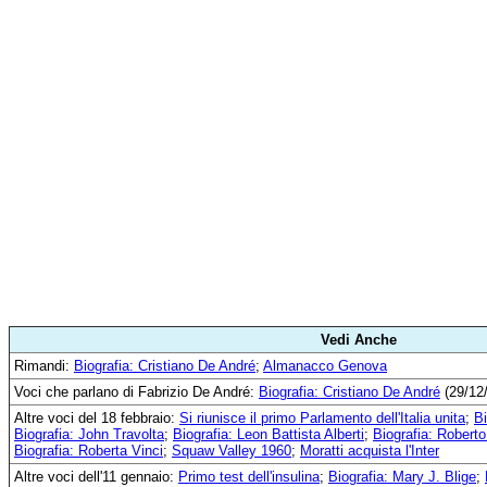
Vedi Anche
Rimandi:
Biografia: Cristiano De André
;
Almanacco Genova
Voci che parlano di Fabrizio De André:
Biografia: Cristiano De André
(29/12
Altre voci del 18 febbraio:
Si riunisce il primo Parlamento dell'Italia unita
;
Bi
Biografia: John Travolta
;
Biografia: Leon Battista Alberti
;
Biografia: Robert
Biografia: Roberta Vinci
;
Squaw Valley 1960
;
Moratti acquista l'Inter
Altre voci dell'11 gennaio:
Primo test dell'insulina
;
Biografia: Mary J. Blige
;