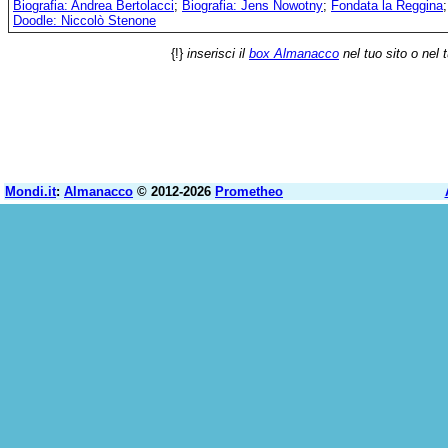
Biografia: Andrea Bertolacci
;
Biografia: Jens Nowotny
;
Fondata la Reggina
Doodle: Niccolò Stenone
{!}
inserisci il
box Almanacco
nel tuo sito o nel 
Mondi.it
:
Almanacco
© 2012-2026
Prometheo