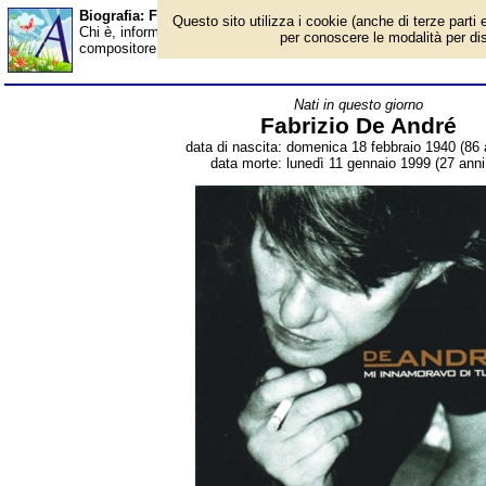
Biografia: Fabrizio De André - Almanacco
Questo sito utilizza i cookie (anche di terze parti e
Chi è, informazioni, foto, qual è la data di nascita, dove è nato,
per conoscere le modalità per disab
compositore, attivista e scrittore italiano. Breve biografia. Voce
Nati in questo giorno
Fabrizio De André
data di nascita: domenica 18 febbraio 1940 (86 
data morte: lunedì 11 gennaio 1999 (27 anni