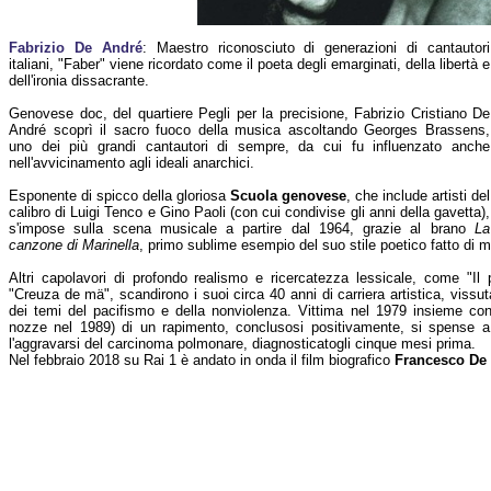
Fabrizio De André
: Maestro riconosciuto di generazioni di cantautori
italiani, "Faber" viene ricordato come il poeta degli emarginati, della libertà e
dell'ironia dissacrante.
Genovese doc, del quartiere Pegli per la precisione, Fabrizio Cristiano De
André scoprì il sacro fuoco della musica ascoltando Georges Brassens,
uno dei più grandi cantautori di sempre, da cui fu influenzato anche
nell'avvicinamento agli ideali anarchici.
Esponente di spicco della gloriosa
Scuola genovese
, che include artisti del
calibro di Luigi Tenco e Gino Paoli (con cui condivise gli anni della gavetta),
s'impose sulla scena musicale a partire dal 1964, grazie al brano
La
canzone di Marinella
, primo sublime esempio del suo stile poetico fatto di m
Altri capolavori di profondo realismo e ricercatezza lessicale, come "Il
"Creuza de mä", scandirono i suoi circa 40 anni di carriera artistica, vissut
dei temi del pacifismo e della nonviolenza. Vittima nel 1979 insieme co
nozze nel 1989) di un rapimento, conclusosi positivamente, si spense a
l'aggravarsi del carcinoma polmonare, diagnosticatogli cinque mesi prima.
Nel febbraio 2018 su Rai 1 è andato in onda il film biografico
Francesco De 