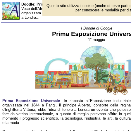
Doodle: Prima Esposizione Universale - Almanacco
Questo sito utilizza i cookie (anche di terze parti e
Voce dell'Almanacco del 1° maggio, per la rubrica 'I Doodle di Goo
per conoscere le modalità per disab
organizzata nel 1844 a Parigi, il principe Alberto, consorte della re
a Londra...
I Doodle di Google
Prima Esposizione Univer
1° maggio
Prima Esposizione Universale
: In risposta all'Esposizione industriale
organizzata nel 1844 a Parigi, il principe Alberto, consorte della regina
d'Inghilterra Vittoria, ebbe l'idea di tenere a Londra un evento che potesse
fare da vetrina internazionale, a quanto di meglio potevano offrire in quel
momento il progresso scientifico, la tecnologia, l'industria, le arti, la cultura
e la moda.