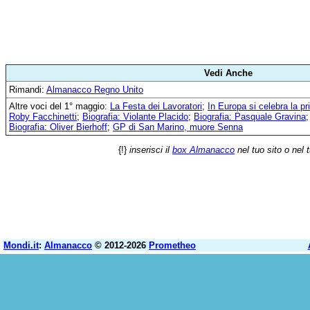
Vedi Anche
Rimandi:
Almanacco Regno Unito
Altre voci del 1° maggio:
La Festa dei Lavoratori
;
In Europa si celebra la pr
Roby Facchinetti
;
Biografia: Violante Placido
;
Biografia: Pasquale Gravina
Biografia: Oliver Bierhoff
;
GP di San Marino, muore Senna
{!}
inserisci il
box Almanacco
nel tuo sito o nel 
Mondi.it
:
Almanacco
© 2012-2026
Prometheo