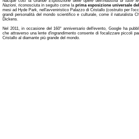
Nacque così la
Grande Esposizione delle opere dell'Industria di tutte le
Nazioni
, riconosciuta in seguito come la
prima esposizione universale del
mesi ad Hyde Park, nell'avveniristico Palazzo di Cristallo (costruito per l'o
grandi personalità del mondo scientifico e culturale, come il naturalista C
Dickens.
Nel 2011, in occasione del 160° anniversario dell'evento, Google ha pubbli
che attraverso una lente d'ingrandimento consente di focalizzare piccoli par
Cristallo al diamante più grande del mondo.