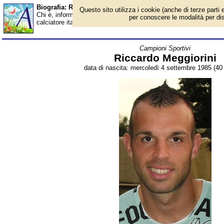
Biografia: Riccardo Meggiorini - età - Almanacco
Questo sito utilizza i cookie (anche di terze parti e
Chi è, informazioni, foto, qual è la data di nascita, età, dove è n
per conoscere le modalità per disab
calciatore italiano, allenatore. Breve biografia. Voce dell'Almana
Campioni Sportivi
Riccardo Meggiorini
data di nascita: mercoledì 4 settembre 1985 (40 