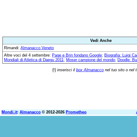
Vedi Anche
Rimandi:
Almanacco Veneto
Altre voci del 4 settembre:
Page e Brin fondano Google
;
Biografia: Luigi C
Mondiali di Atletica di Daegu 2011
;
Moser campione del mondo
;
Doodle: Bu
{!}
inserisci il
box Almanacco
nel tuo sito o nel 
Mondi.it
:
Almanacco
© 2012-2026
Prometheo