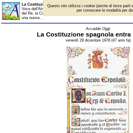
La Costituzione spagnola entra in vigore - Almanacco
Questo sito utilizza i cookie (anche di terze parti e
Voce dell'Almanacco del 29 dicembre, per la rubrica 'Accadde Og
per conoscere le modalità per disab
del Re, la Costituzione spagnola viene pubblicata nel bollettino uf
una nuova...
Accadde Oggi
La Costituzione spagnola entra 
venerdì 29 dicembre 1978 (47 anni fa)