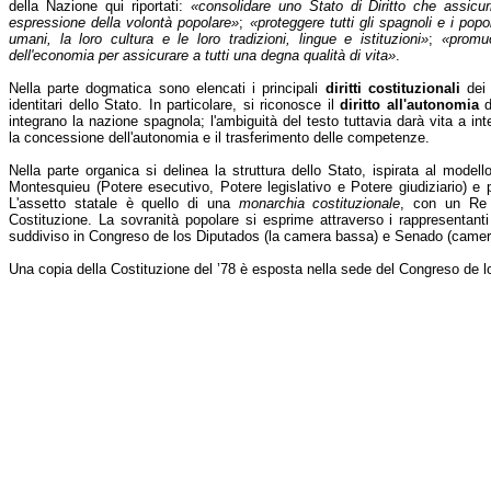
della Nazione qui riportati:
«consolidare uno Stato di Diritto che assicu
espressione della volontà popolare»
;
«proteggere tutti gli spagnoli e i popol
umani, la loro cultura e le loro tradizioni, lingue e istituzioni»
;
«promuo
dell'economia per assicurare a tutti una degna qualità di vita»
.
Nella parte dogmatica sono elencati i principali
diritti costituzionali
dei c
identitari dello Stato. In particolare, si riconosce il
diritto all'autonomia
d
integrano la nazione spagnola; l'ambiguità del testo tuttavia darà vita a int
la concessione dell'autonomia e il trasferimento delle competenze.
Nella parte organica si delinea la struttura dello Stato, ispirata al modello 
Montesquieu (Potere esecutivo, Potere legislativo e Potere giudiziario) e
L'assetto statale è quello di una
monarchia costituzionale
, con un Re d
Costituzione. La sovranità popolare si esprime attraverso i rappresentanti
suddiviso in Congreso de los Diputados (la camera bassa) e Senado (camera
Una copia della Costituzione del ’78 è esposta nella sede del Congreso de l