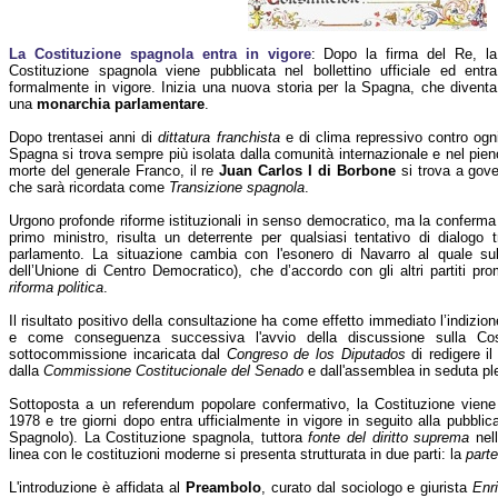
La Costituzione spagnola entra in vigore
: Dopo la firma del Re, la
Costituzione spagnola viene pubblicata nel bollettino ufficiale ed entra
formalmente in vigore. Inizia una nuova storia per la Spagna, che diventa
una
monarchia parlamentare
.
Dopo trentasei anni di
dittatura franchista
e di clima repressivo contro ogn
Spagna si trova sempre più isolata dalla comunità internazionale e nel pieno
morte del generale Franco, il re
Juan Carlos I di Borbone
si trova a gove
che sarà ricordata come
Transizione spagnola
.
Urgono profonde riforme istituzionali in senso democratico, ma la conferma
primo ministro, risulta un deterrente per qualsiasi tentativo di dialogo 
parlamento. La situazione cambia con l'esonero di Navarro al quale s
dell’Unione di Centro Democratico), che d’accordo con gli altri partiti pr
riforma politica
.
Il risultato positivo della consultazione ha come effetto immediato l’indizio
e come conseguenza successiva l'avvio della discussione sulla Cost
sottocommissione incaricata dal
Congreso de los Diputados
di redigere i
dalla
Commissione Costitucionale del Senado
e dall'assemblea in seduta ple
Sottoposta a un referendum popolare confermativo, la Costituzione viene
1978 e tre giorni dopo entra ufficialmente in vigore in seguito alla pubblic
Spagnolo). La Costituzione spagnola, tuttora
fonte del diritto suprema
nell
linea con le costituzioni moderne si presenta strutturata in due parti: la
part
L'introduzione è affidata al
Preambolo
, curato dal sociologo e giurista
Enr