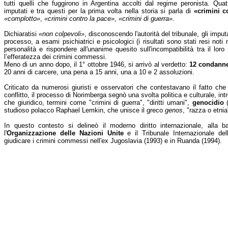
tutti quelli che fuggirono in Argentina accolti dal regime peronista. Quat
imputati e tra questi per la prima volta nella storia si parla di
«crimini c
«complotto»
,
«crimini contro la pace»
,
«crimini di guerra»
.
Dichiaratisi
«non colpevoli»
, disconoscendo l'autorità del tribunale, gli imput
processo, a esami psichiatrici e psicologici (i risultati sono stati resi noti 
personalità e rispondere all'unanime quesito sull'incompatibilità tra il lor
l’efferatezza dei crimini commessi.
Meno di un anno dopo, il 1° ottobre 1946, si arrivò al verdetto:
12 condanne
20 anni di carcere, una pena a 15 anni, una a 10 e 2 assoluzioni.
Criticato da numerosi giuristi e osservatori che contestavano il fatto che 
conflitto, il processo di Norimberga segnò una svolta politica e culturale, i
che giuridico, termini come "crimini di guerra", "diritti umani",
genocidio
(
studioso polacco Raphael Lemkin, che unisce il greco
genos
, "razza o etnia
In questo contesto si delineò il moderno diritto internazionale, alla b
l'
Organizzazione delle Nazioni Unite
e il Tribunale Internazionale del
giudicare i crimini commessi nell'ex Jugoslavia (1993) e in Ruanda (1994).