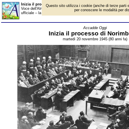
Inizia il processo di Norimberga - Almanacco
Questo sito utilizza i cookie (anche di terze parti e
Voce dell'Almanacco del 20 novembre, per la rubrica 'Accadde Ogg
per conoscere le modalità per disab
ufficiale – la resa del Giappone (2 settembre 1945) – che aveva 
Accadde Oggi
Inizia il processo di Norim
martedì 20 novembre 1945 (80 anni fa)