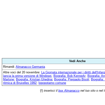
Vedi Anche
Rimandi:
Almanacco Germania
Altre voci del 20 novembre:
La Giornata internazionale per i diritti dell'Infa
lancia la prima versione di Windows
;
Biografia: Bob Kennedy
;
Biografia: A
Martone
;
Biografia: Kristian Ghedina
;
Biografia: Pierpaolo Bisoli
;
Biografia
ritmica di Bruxelles 1992
;
Ippopotamo comune
{!}
inserisci il
box Almanacco
nel tuo sito o nel 