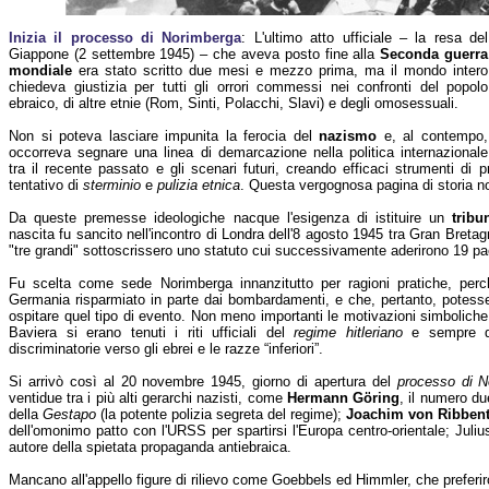
Inizia il processo di Norimberga
: L'ultimo atto ufficiale – la resa del
Giappone (2 settembre 1945) – che aveva posto fine alla
Seconda guerra
mondiale
era stato scritto due mesi e mezzo prima, ma il mondo intero
chiedeva giustizia per tutti gli orrori commessi nei confronti del popolo
ebraico, di altre etnie (Rom, Sinti, Polacchi, Slavi) e degli omosessuali.
Non si poteva lasciare impunita la ferocia del
nazismo
e, al contempo,
occorreva segnare una linea di demarcazione nella politica internazionale
tra il recente passato e gli scenari futuri, creando efficaci strumenti di 
tentativo di
sterminio
e
pulizia etnica
. Questa vergognosa pagina di storia no
Da queste premesse ideologiche nacque l'esigenza di istituire un
tribu
nascita fu sancito nell'incontro di Londra dell'8 agosto 1945 tra Gran Bretag
"tre grandi" sottoscrissero uno statuto cui successivamente aderirono 19 paesi
Fu scelta come sede Norimberga innanzitutto per ragioni pratiche, perch
Germania risparmiato in parte dai bombardamenti, e che, pertanto, potesse o
ospitare quel tipo di evento. Non meno importanti le motivazioni simboliche
Baviera si erano tenuti i riti ufficiali del
regime hitleriano
e sempre qu
discriminatorie verso gli ebrei e le razze “inferiori”.
Si arrivò così al 20 novembre 1945, giorno di apertura del
processo di N
ventidue tra i più alti gerarchi nazisti, come
Hermann Göring
, il numero du
della
Gestapo
(la potente polizia segreta del regime);
Joachim von Ribben
dell'omonimo patto con l'URSS per spartirsi l'Europa centro-orientale; Juli
autore della spietata propaganda antiebraica.
Mancano all'appello figure di rilievo come Goebbels ed Himmler, che preferi