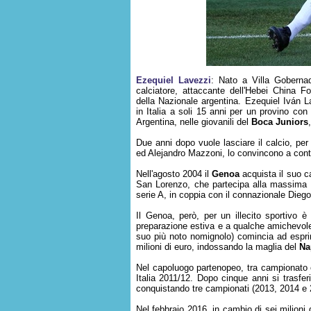
Ezequiel Lavezzi
: Nato a Villa Goberna
calciatore, attaccante dell'Hebei China 
della Nazionale argentina. Ezequiel Iván L
in Italia a soli 15 anni per un provino con
Argentina, nelle giovanili del
Boca Juniors
Due anni dopo vuole lasciare il calcio, per 
ed Alejandro Mazzoni, lo convincono a conti
Nell'agosto 2004 il
Genoa
acquista il suo ca
San Lorenzo, che partecipa alla massima se
serie A, in coppia con il connazionale Diego 
Il Genoa, però, per un illecito sportivo 
preparazione estiva e a qualche amichevol
suo più noto nomignolo) comincia ad esprimers
milioni di euro, indossando la maglia del
Na
Nel capoluogo partenopeo, tra campionato 
Italia 2011/12. Dopo cinque anni si trasfe
conquistando tre campionati (2013, 2014 e 
Nel febbraio 2016, in cambio di sei milioni 