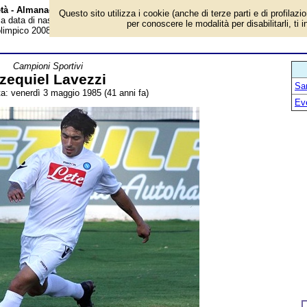
età - Almanacco
Questo sito utilizza i cookie (anche di terze parti e di profilazi
 la data di nascita, età, dove è nato, cosa ha fatto Ezequiel Lavezzi, ex
per conoscere le modalità per disabilitarli, ti 
olimpico 2008. Breve biografia. Voce dell'Almanacco.
Campioni Sportivi
zequiel Lavezzi
San
ta: venerdì 3 maggio 1985 (41 anni fa)
Ev