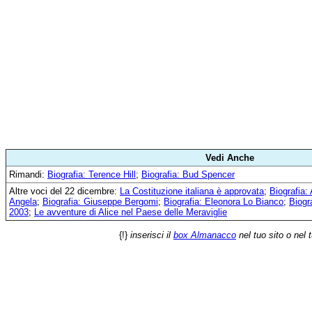
Vedi Anche
Rimandi:
Biografia: Terence Hill
;
Biografia: Bud Spencer
Altre voci del 22 dicembre:
La Costituzione italiana è approvata
;
Biografia:
Angela
;
Biografia: Giuseppe Bergomi
;
Biografia: Eleonora Lo Bianco
;
Biogra
2003
;
Le avventure di Alice nel Paese delle Meraviglie
{!}
inserisci il
box Almanacco
nel tuo sito o nel 