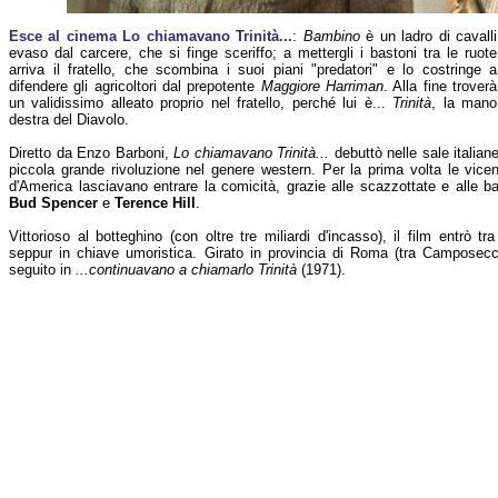
Esce al cinema Lo chiamavano Trinità...
:
Bambino
è un ladro di cavalli
evaso dal carcere, che si finge sceriffo; a mettergli i bastoni tra le ruote
arriva il fratello, che scombina i suoi piani "predatori" e lo costringe a
difendere gli agricoltori dal prepotente
Maggiore Harriman
. Alla fine troverà
un validissimo alleato proprio nel fratello, perché lui è...
Trinità
, la mano
destra del Diavolo.
Diretto da Enzo Barboni,
Lo chiamavano Trinità...
debuttò nelle sale italian
piccola grande rivoluzione nel genere western. Per la prima volta le vicen
d'America lasciavano entrare la comicità, grazie alle scazzottate e alle ba
Bud Spencer
e
Terence Hill
.
Vittorioso al botteghino (con oltre tre miliardi d'incasso), il film entrò tr
seppur in chiave umoristica. Girato in provincia di Roma (tra Camposec
seguito in
...continuavano a chiamarlo Trinità
(1971).