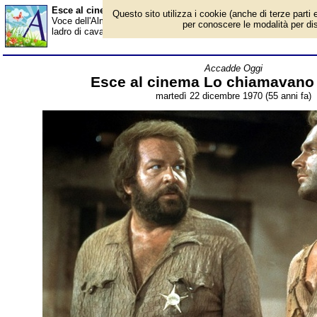
Esce al cinema Lo chiamavano Trinità... - Almanacco
Questo sito utilizza i cookie (anche di terze parti e
Voce dell'Almanacco del 22 dicembre, per la rubrica 'Accadde O
per conoscere le modalità per disab
ladro di cavalli evaso dal carcere, che si finge sceriffo; a mettergli 
Accadde Oggi
Esce al cinema Lo chiamavano T
martedì 22 dicembre 1970 (55 anni fa)