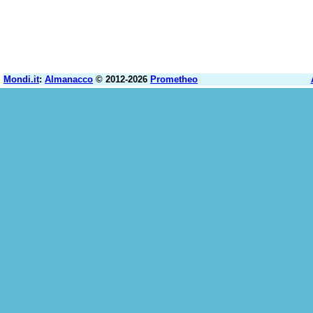
Mondi.it
:
Almanacco
© 2012-2026
Prometheo