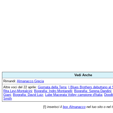
Vedi Anche
Rimandi:
Almanacco Grecia
Altre voci del 22 aprile:
Giornata della Terra
;
I Blues Brothers debuttano al 
Rita Levi-Montalcini
;
Biografia: Indro Montanelli
;
Biografia: Serena Dandini
Giani
;
Biografia: David Luiz
;
Lube Macerata Volley campione d'Italia
;
Doodl
Smith
{!}
inserisci il
box Almanacco
nel tuo sito o nel 