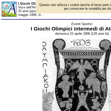
I Giochi Olimpici intermedi di Atene 1906 - Almanacco
Questo sito utilizza i cookie (anche di terze parti e
Voce dell'Almanacco del 22 aprile, per la rubrica 'Eventi Sportivi
per conoscere le modalità per disab
10 anni passati dalle prime Olimpiadi dell'era moderna, lo sport m
maggio 1906, in...
Eventi Sportivi
I Giochi Olimpici intermedi di A
domenica 22 aprile 1906 (120 anni fa)