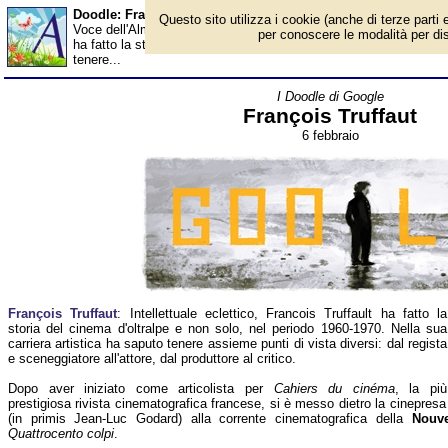
Doodle: François Truffaut - Almanacco
Questo sito utilizza i cookie (anche di terze parti e
Voce dell'Almanacco del 6 febbraio, per la rubrica 'I Doodle di Goog
per conoscere le modalità per disab
ha fatto la storia del cinema d'oltralpe e non solo, nel periodo 19
tenere...
I Doodle di Google
François Truffaut
6 febbraio
François Truffaut
: Intellettuale eclettico, Francois Truffault ha fatto la
storia del cinema d'oltralpe e non solo, nel periodo 1960-1970. Nella sua
carriera artistica ha saputo tenere assieme punti di vista diversi: dal regista
e sceneggiatore all'attore, dal produttore al critico.
Dopo aver iniziato come articolista per
Cahiers du cinéma
, la più
prestigiosa rivista cinematografica francese, si è messo dietro la cinepresa 
(in primis Jean-Luc Godard) alla corrente cinematografica della
Nouve
Quattrocento colpi
.