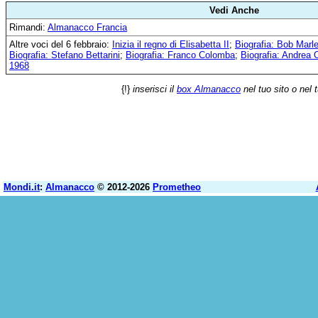
Vedi Anche
Rimandi:
Almanacco Francia
Altre voci del 6 febbraio:
Inizia il regno di Elisabetta II
;
Biografia: Bob Marl
Biografia: Stefano Bettarini
;
Biografia: Franco Colomba
;
Biografia: Andrea O
1968
{!}
inserisci il
box Almanacco
nel tuo sito o nel 
Mondi.it
:
Almanacco
© 2012-2026
Prometheo