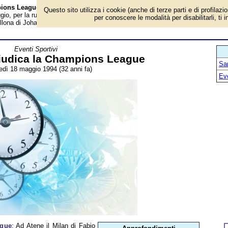
mpions League - Almanacco
Questo sito utilizza i cookie (anche di terze parti e di profilazi
o, per la rubrica 'Eventi Sportivi'. Evento avvenuto 32 anni fa. Ad Atene il
per conoscere le modalità per disabilitarli, ti 
ellona di Johan Cruijff si confrontano per la finale della Champions League
Eventi Sportivi
ggiudica la Champions League
San
edì 18 maggio 1994 (32 anni fa)
Ev
ague
: Ad Atene il Milan di Fabio