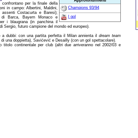
Approfondimenti
 confrontano per la finale della
Champions 93/94
i in campo: Albertini, Maldini,
assenti Costacurta e Baresi);
I gol
ore di Barca, Bayern Monaco e
r i blaugrana (in panchina il
di Sergio, futuro campione del mondo ed europeo).
io a dubbi: con una partita perfetta il Milan annienta il
dream team
di una doppietta), Savićević e Desailly (con un gol spettacolare).
nto titolo continentale per club (altri due arriveranno nel 2002/03 e