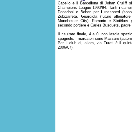
Capello e il Barcellona di Johan Cruijff si
Champions League 1993/94. Tanti i campion
Donadoni e Boban per i rossoneri (sono 
Zubizarreta, Guardiola (futuro allenat
Manchester City), Romario e Stoičkov pe
secondo portiere è Carles Busquets, padre 
Il risultato finale, 4 a 0, non lascia spaz
spagnolo. I marcatori sono Massaro (autore 
Per il club di, allora, via Turati è il qui
2006/07).