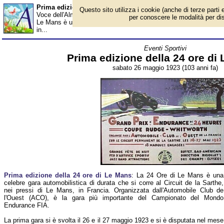
Prima edizione della 24 ore di Le Mans - Almanacco
Questo sito utilizza i cookie (anche di terze parti e
Voce dell'Almanacco del 26 maggio, per la rubrica 'Eventi Sportiv
per conoscere le modalità per disab
Le Mans è una celebre gara automobilistica di durata che si corre
in...
Eventi Sportivi
Prima edizione della 24 ore di
sabato 26 maggio 1923 (103 anni fa)
Prima edizione della 24 ore di Le Mans
: La 24 Ore di Le Mans è una
celebre gara automobilistica di durata che si corre al Circuit de la Sarthe,
nei pressi di Le Mans, in Francia. Organizzata dall'Automobile Club de
l'Ouest (ACO), è la gara più importante del Campionato del Mondo
Endurance FIA.
La prima gara si è svolta il 26 e il 27 maggio 1923 e si è disputata nel mese