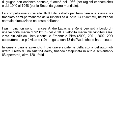
di giugno con cadenza annuale, fuorché nel 1936 (per ragioni economiche)
e dal 1940 al 1948 (per la Seconda guerra mondiale).
La competizione inizia alle 16.00 del sabato per terminare alla stessa or
tracciato semi-permanente della lunghezza di oltre 13 chilometri, utilizzand
normale circolazione nel resto dell'anno.
I primi vincitori sono i francesi André Lagache e René Léonard a bordo d
una velocità media di 92 km/h (nel 2010 la velocità media dei vincitori sarà 
vinto più edizioni, ben cinque, è Emanuele Pirro (2000, 2001, 2002, 200
costruttore con più vittorie (19), seguita con 13 dall'Audi, che le ha ottenute 
In questa gara è avvenuto il più grave incidente della storia dell'autom
urtato il retro di una Austin-Healey, finendo catapultata in alto e schiantando
83 spettatori, oltre 120 i feriti.