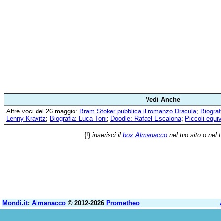
Vedi Anche
Altre voci del 26 maggio:
Bram Stoker pubblica il romanzo Dracula
;
Biograf
Lenny Kravitz
;
Biografia: Luca Toni
;
Doodle: Rafael Escalona
;
Piccoli equi
{!}
inserisci il
box Almanacco
nel tuo sito o nel 
Mondi.it
:
Almanacco
© 2012-2026
Prometheo