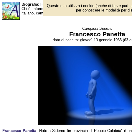
Biografia: Francesco Panetta - età - Almanacco
Questo sito utilizza i cookie (anche di terze parti e
Chi è, informazioni, foto, qual è la data di nascita, età, dove è 
per conoscere le modalità per disab
italiano, campione mondiale ed europeo nei 3000 m siepi. Breve 
Campioni Sportivi
Francesco Panetta
data di nascita: giovedì 10 gennaio 1963 (63 an
Francesco Panetta
: Nato a Siderno (in provincia di Reggio Calabria) è un