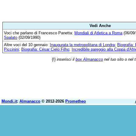
Vedi Anche
Voci che parlano di Francesco Panetta:
Mondiali di Atletica a Roma
(06/09
Spalato
(02/09/1990)
Altre voci del 10 gennaio:
Inaugurata la metropolitana di Londra
;
Biografia:
Piccinini
;
Biografia: César Cielo Filho
;
Incredibile pareggio alla Coppa d'Afr
{!}
inserisci il
box Almanacco
nel tuo sito o nel 
Mondi.it
:
Almanacco
© 2012-2026
Prometheo