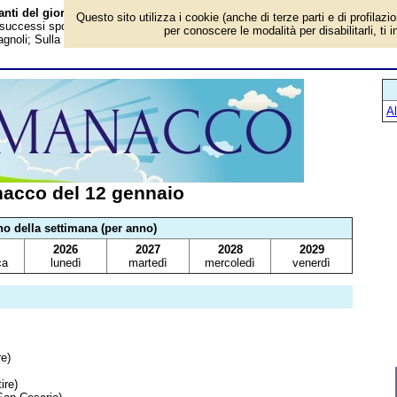
nti del giorno
Questo sito utilizza i cookie (anche di terze parti e di profilazi
, successi sportivi, anniversari e curiosità: Terremoto di Haiti; Gianni Riotta;
per conoscere le modalità per disabilitarli, ti 
noli; Sulla strada; Agatha Christie; Vasco Pratolini
A
acco del 12 gennaio
no della settimana (per anno)
2026
2027
2028
2029
ca
lunedì
martedì
mercoledì
venerdì
re)
ire)