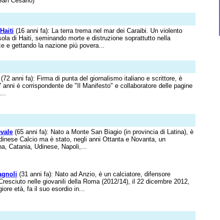
 San Cesario)
Haiti
(16 anni fa): La terra trema nel mar dei Caraibi. Un violento
isola di Haiti, seminando morte e distruzione soprattutto nella
ce e gettando la nazione più povera...
(72 anni fa): Firma di punta del giornalismo italiano e scrittore, è
 anni è corrispondente de "Il Manifesto" e collaboratore delle pagine
...
vale
(65 anni fa): Nato a Monte San Biagio (in provincia di Latina), è
dinese Calcio ma è stato, negli anni Ottanta e Novanta, un
a, Catania, Udinese, Napoli,...
agnoli
(31 anni fa): Nato ad Anzio, è un calciatore, difensore
 Cresciuto nelle giovanili della Roma (2012/14), il 22 dicembre 2012,
iore età, fa il suo esordio in...