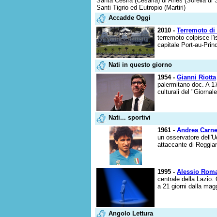
Santa Cesira (Cesaria) di Arles (Sorella di
Santi Tigrio ed Eutropio (Martiri)
Accadde Oggi
2010 -
Terremoto di 
terremoto colpisce l'
capitale Port-au-Prin
Nati in questo giorno
1954 -
Gianni Riotta
palermitano doc. A 17
culturali del "Giornale
Nati... sportivi
1961 -
Andrea Carne
un osservatore dell'U
attaccante di Reggian
1995 -
Alessio Rom
centrale della Lazio.
a 21 giorni dalla magg
Angolo Lettura