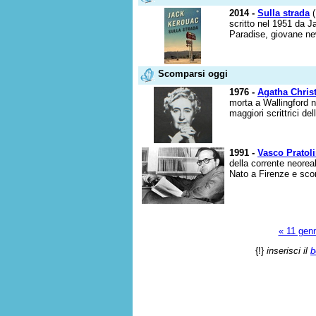
2014 -
Sulla strada
(
scritto nel 1951 da J
Paradise, giovane ne
Scomparsi oggi
1976 -
Agatha Christ
morta a Wallingford n
maggiori scrittrici de
1991 -
Vasco Pratoli
della corrente neorea
Nato a Firenze e sco
« 11 gen
{!}
inserisci il
b