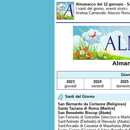
Almanacco del 12 gennaio - Sa
I santi del giorno, eventi storici
Andrea Carnevale; Alessio Romag
Alman
Gior
2023
2024
2025
giovedì
venerdì
domeni
Santi del Giorno
San Bernardo da Corleone (Religioso)
Santa Taziana di Roma (Martire)
San Benedetto Biscop (Abate)
San Ferreolo di Grenoble (Vescovo e Marti
Sant'Aelredo (Etelredo) di Rievaulx (Abate)
Sant'Arcadio di Cesarea di Mauritania (Mart