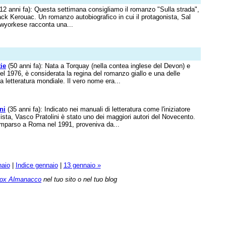
12 anni fa): Questa settimana consigliamo il romanzo "Sulla strada",
ack Kerouac. Un romanzo autobiografico in cui il protagonista, Sal
wyorkese racconta una...
ie
(50 anni fa): Nata a Torquay (nella contea inglese del Devon) e
el 1976, è considerata la regina del romanzo giallo e una delle
lla letteratura mondiale. Il vero nome era...
ni
(35 anni fa): Indicato nei manuali di letteratura come l'iniziatore
lista, Vasco Pratolini è stato uno dei maggiori autori del Novecento.
mparso a Roma nel 1991, proveniva da...
naio
|
Indice gennaio
|
13 gennaio »
ox Almanacco
nel tuo sito o nel tuo blog