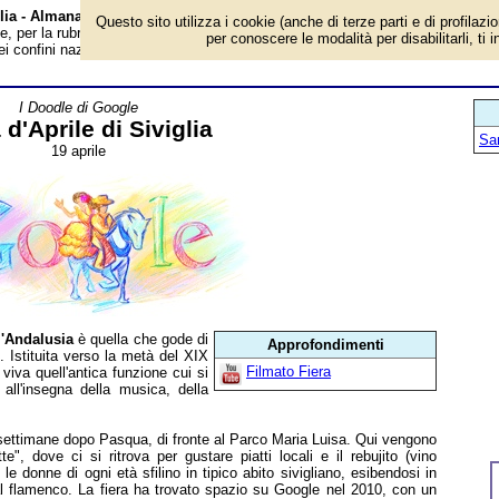
glia - Almanacco
Questo sito utilizza i cookie (anche di terze parti e di profilazi
, per la rubrica 'I Doodle di Google'. Tra le feste dell'Andalusia è quella che
per conoscere le modalità per disabilitarli, ti 
ei confini nazionali. Istituita verso la metà del XIX secolo come fiera del...
I Doodle di Google
 d'Aprile di Siviglia
San
19 aprile
l'Andalusia
è quella che gode di
Approfondimenti
i. Istituita verso la metà del XIX
Filmato Fiera
viva quell'antica funzione cui si
all'insegna della musica, della
settimane dopo Pasqua, di fronte al Parco Maria Luisa. Qui vengono
te", dove ci si ritrova per gustare piatti locali e il rebujito (vino
e donne di ogni età sfilino in tipico abito sivigliano, esibendosi in
al flamenco. La fiera ha trovato spazio su Google nel 2010, con un