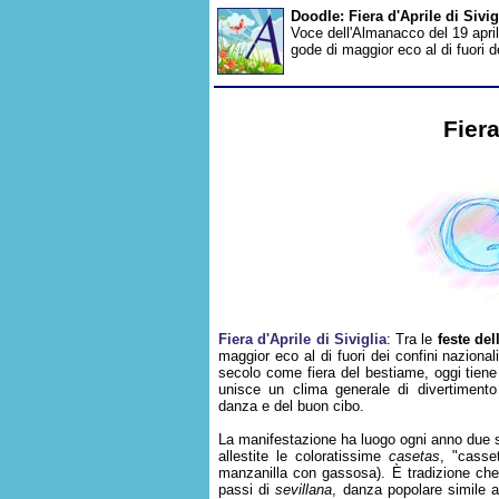
Doodle: Fiera d'Aprile di Sivi
Voce dell'Almanacco del 19 aprile
gode di maggior eco al di fuori d
Fiera
Fiera d'Aprile di Siviglia
: Tra le
feste del
maggior eco al di fuori dei confini nazional
secolo come fiera del bestiame, oggi tiene 
unisce un clima generale di divertimento 
danza e del buon cibo.
La manifestazione ha luogo ogni anno due 
allestite le coloratissime
casetas
, "casset
manzanilla con gassosa). È tradizione che l
passi di
sevillana
, danza popolare simile 