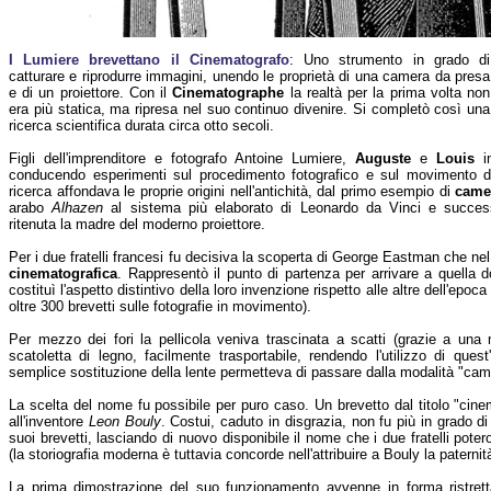
I Lumiere brevettano il Cinematografo
: Uno strumento in grado di
catturare e riprodurre immagini, unendo le proprietà di una camera da presa
e di un proiettore. Con il
Cinematographe
la realtà per la prima volta non
era più statica, ma ripresa nel suo continuo divenire. Si completò così una
ricerca scientifica durata circa otto secoli.
Figli dell'imprenditore e fotografo Antoine Lumiere,
Auguste
e
Louis
in
conducendo esperimenti sul procedimento fotografico e sul movimento de
ricerca affondava le proprie origini nell'antichità, dal primo esempio di
came
arabo
Alhazen
al sistema più elaborato di Leonardo da Vinci e succe
ritenuta la madre del moderno proiettore.
Per i due fratelli francesi fu decisiva la scoperta di George Eastman che n
cinematografica
. Rappresentò il punto di partenza per arrivare a quella d
costituì l'aspetto distintivo della loro invenzione rispetto alle altre dell'epoca
oltre 300 brevetti sulle fotografie in movimento).
Per mezzo dei fori la pellicola veniva trascinata a scatti (grazie a una 
scatoletta di legno, facilmente trasportabile, rendendo l'utilizzo di que
semplice sostituzione della lente permetteva di passare dalla modalità "came
La scelta del nome fu possibile per puro caso. Un brevetto dal titolo "cine
all'inventore
Leon Bouly
. Costui, caduto in disgrazia, non fu più in grado di
suoi brevetti, lasciando di nuovo disponibile il nome che i due fratelli poter
(la storiografia moderna è tuttavia concorde nell'attribuire a Bouly la paterni
La prima dimostrazione del suo funzionamento avvenne in forma ristret