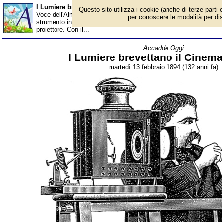
I Lumiere brevettano il Cinematografo - Almanacco
Questo sito utilizza i cookie (anche di terze parti e
Voce dell'Almanacco del 13 febbraio, per la rubrica 'Accadde Og
per conoscere le modalità per disab
strumento in grado di catturare e riprodurre immagini, unendo le 
proiettore. Con il...
Accadde Oggi
I Lumiere brevettano il Cinem
martedì 13 febbraio 1894 (132 anni fa)