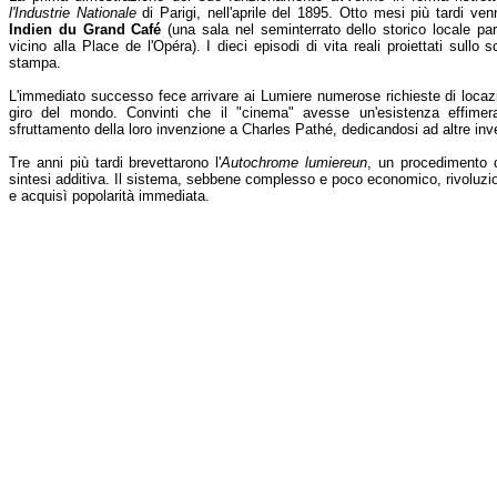
l'Industrie Nationale
di Parigi, nell'aprile del 1895. Otto mesi più tardi ve
Indien du Grand Café
(una sala nel seminterrato dello storico locale pa
vicino alla Place de l'Opéra). I dieci episodi di vita reali proiettati sul
stampa.
L'immediato successo fece arrivare ai Lumiere numerose richieste di locazi
giro del mondo. Convinti che il "cinema" avesse un'esistenza effimera,
sfruttamento della loro invenzione a Charles Pathé, dedicandosi ad altre inv
Tre anni più tardi brevettarono l'
Autochrome lumiereun
, un procedimento 
sintesi additiva. Il sistema, sebbene complesso e poco economico, rivoluzion
e acquisì popolarità immediata.