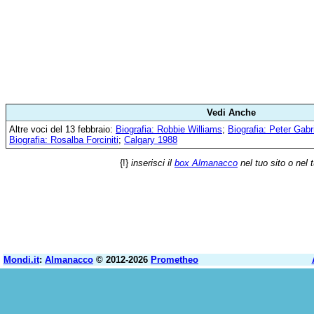
Vedi Anche
Altre voci del 13 febbraio:
Biografia: Robbie Williams
;
Biografia: Peter Gabr
Biografia: Rosalba Forciniti
;
Calgary 1988
{!}
inserisci il
box Almanacco
nel tuo sito o nel 
Mondi.it
:
Almanacco
© 2012-2026
Prometheo