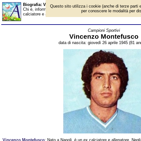
Biografia: Vincenzo Montefusco - età - Almanacco
Questo sito utilizza i cookie (anche di terze parti e
Chi è, informazioni, foto, qual è la data di nascita, età, dove è
per conoscere le modalità per disab
calciatore e allenatore italiano, opinionista televisivo. Breve bio
Campioni Sportivi
Vincenzo Montefusco
data di nascita: giovedì 26 aprile 1945 (81 ann
Vincenzo Montefusco
: Nato a Napoli, è un ex calciatore e allenatore. Negli