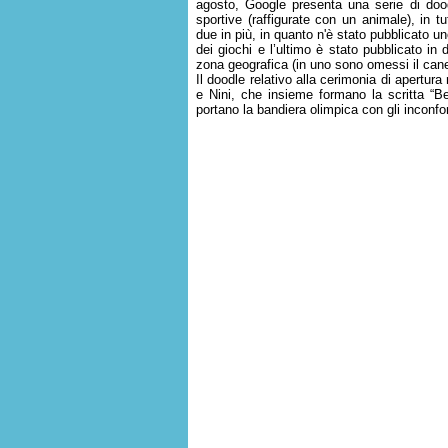
agosto, Google presenta una serie di doodl
sportive (raffigurate con un animale), in t
due in più, in quanto n'è stato pubblicato un
dei giochi e l’ultimo è stato pubblicato in 
zona geografica (in uno sono omessi il cane 
Il doodle relativo alla cerimonia di apertur
e Nini, che insieme formano la scritta “
portano la bandiera olimpica con gli inconfo