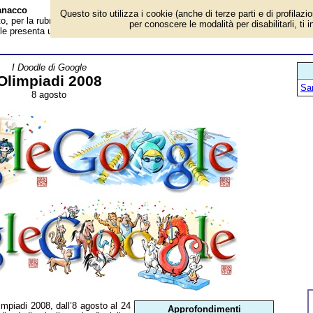
anacco
Questo sito utilizza i cookie (anche di terze parti e di profilazi
 per la rubrica 'I Doodle di Google'. Per tutto il periodo dell’Olimpiadi 2008,
per conoscere le modalità per disabilitarli, ti 
e presenta una serie di doodle dedicati alle varie discipline sportive...
I Doodle di Google
Olimpiadi 2008
San
8 agosto
Olimpiadi 2008, dall’8 agosto al 24
Approfondimenti