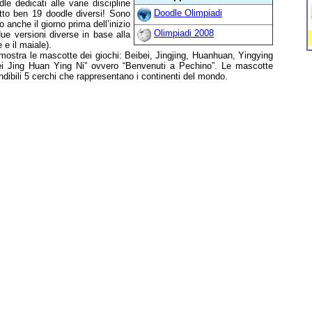
e dedicati alle varie discipline
Doodle Olimpiadi
utto ben 19 doodle diversi! Sono
o anche il giorno prima dell’inizio
Olimpiadi 2008
due versioni diverse in base alla
e il maiale).
a mostra le mascotte dei giochi: Beibei, Jingjing, Huanhuan, Yingying
Bei Jing Huan Ying Ni” ovvero “Benvenuti a Pechino”. Le mascotte
ndibili 5 cerchi che rappresentano i continenti del mondo.