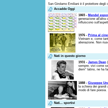
San Girolamo Emiliani è il protettore degli
Accadde Oggi
1865 -
Mendel espone
generazione all'altra 
influiscono sull'aspett
1976 -
Prima al cine
Vietnam e, come tanti
alienazione. Non riu
Nati in questo giorno
1931 -
James Dean
(
sempre; vivi come se
diem" latino, ne ha fa
1888 -
Giuseppe Ung
la schiera dei grandi
modo di fare poesia. 
Nati... sportivi