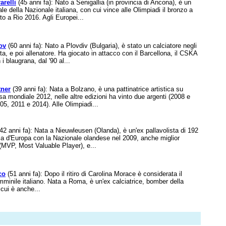
arelli
(45 anni fa): Nato a Senigallia (in provincia di Ancona), è un
ale della Nazionale italiana, con cui vince alle Olimpiadi il bronzo a
to a Rio 2016. Agli Europei...
ov
(60 anni fa): Nato a Plovdiv (Bulgaria), è stato un calciatore negli
a, e poi allenatore. Ha giocato in attacco con il Barcellona, il CSKA
i blaugrana, dal '90 al...
tner
(39 anni fa): Nata a Bolzano, è una pattinatrice artistica su
 mondiale 2012, nelle altre edizioni ha vinto due argenti (2008 e
05, 2011 e 2014). Alle Olimpiadi...
42 anni fa): Nata a Nieuwleusen (Olanda), è un'ex pallavolista di 192
 d'Europa con la Nazionale olandese nel 2009, anche miglior
 (MVP, Most Valuable Player), e...
co
(51 anni fa): Dopo il ritiro di Carolina Morace è considerata il
mminile italiano. Nata a Roma, è un'ex calciatrice, bomber della
 cui è anche...