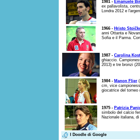
1981 -
Emanuele Bir
ex pallavolista, centr
Londra 2012 e l'argen
1966 -
Hristo Stoičk
anni Ottanta e Novant
Sofia e il Parma. Con 
1987 -
Carolina Kos
ghiaccio. Campionessa
2013) e tre bronzi (20
1984 -
Manon Flier
(
cm, vice campionessa
giocatrice del torneo
1975 -
Patrizia Pani
simbolo del calcio fe
Nazionale italiana, di
I Doodle di Google