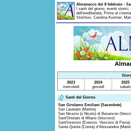
Almanacco del 8 febbraio - Sa
I santi del giorno, eventi storici
dell'ereditarietà; Prima al cine
Stoičkov; Carolina Kostner; Mano
Alman
Gior
2023
2024
2025
mercoledì
giovedì
sabat
Santi del Giorno
San Girolamo Emiliani (Sacerdote)
San Laureato (Martire)
San Nicezio (o Niceto) di Besancon (Vesc
Sant'Onorato di Milano (Vescovo)
Sant'Invenzio (Evenzio, Vescovo di Pavia)
Santa Quinta (Cointa) d’Alessandria (Martir