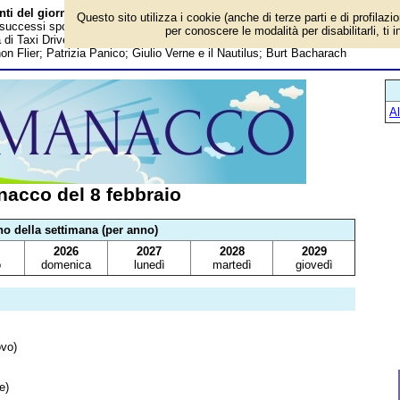
nti del giorno
Questo sito utilizza i cookie (anche di terze parti e di profilazi
, successi sportivi, anniversari e curiosità: Mendel espone la teoria
per conoscere le modalità per disabilitarli, ti 
ma di Taxi Driver; James Dean; Giuseppe Ungaretti; Emanuele Birarelli; Hristo
n Flier; Patrizia Panico; Giulio Verne e il Nautilus; Burt Bacharach
A
acco del 8 febbraio
no della settimana (per anno)
2026
2027
2028
2029
o
domenica
lunedì
martedì
giovedì
ovo)
e)