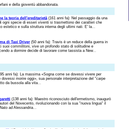
 orfani e della gioventù abbandonata.
 la teoria dell'ereditarietà
(161 anni fa): Nel passaggio da una
di ogni specie di esseri viventi si trasmettono dei caratteri che
o estetico e sulla struttura interna degli ultimi nati. E' la...
ma di Taxi Driver
(50 anni fa): Travis è un reduce della guerra in
 suoi commilitoni, vive un profondo stato di solitudine e
scendo a dormire decide di lavorare come tassista a New...
95 anni fa): La massima «Sogna come se dovessi vivere per
 dovessi morire oggi», sua personale interpretazione del "carpe
tto da bussola alla vita...
aretti
(138 anni fa): Maestro riconosciuto dell'ermetismo, inaugurò
 autori del Novecento, rivoluzionando con la sua "nuova lingua" il
Nato ad Alessandria...