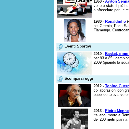
1960 -
Ayrton Senn
volte è stato il più b
a sfrecciare per i circu
1980 -
Ronaldinho
(
nel Gremio, Paris Sai
Flamengo. Centrocampi
Eventi Sportivi
2010 -
Basket, dopo 
per 93 a 85 i campion
2009 (quando la squad
Scomparsi oggi
2012 -
Tonino Guerr
collaborazioni con gra
pubblico televisivo e
2013 -
Pietro Menne
italiano, morto a Ro
dei 200 metri piani a