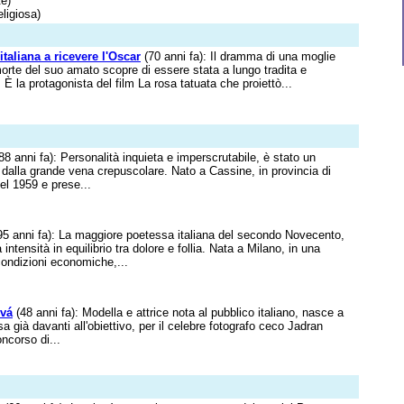
e)
ligiosa)
italiana a ricevere l'Oscar
(70 anni fa): Il dramma di una moglie
orte del suo amato scopre di essere stata a lungo tradita e
 È la protagonista del film La rosa tatuata che proiettò...
88 anni fa): Personalità inquieta e imperscrutabile, è stato un
e dalla grande vena crepuscolare. Nato a Cassine, in provincia di
el 1959 e prese...
5 anni fa): La maggiore poetessa italiana del secondo Novecento,
a intensità in equilibrio tra dolore e follia. Nata a Milano, in una
condizioni economiche,...
ová
(48 anni fa): Modella e attrice nota al pubblico italiano, nasce a
a già davanti all'obiettivo, per il celebre fotografo ceco Jadran
ncorso di...