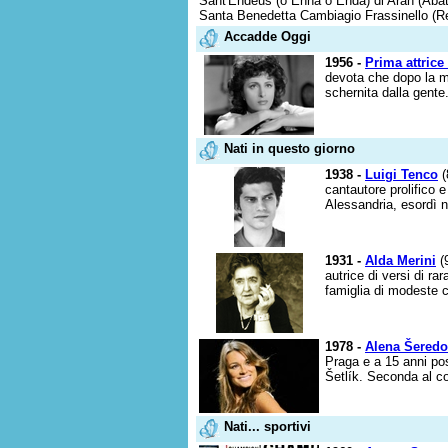
Sant'Endeus (o Enna o Enda) di Aran (Abat
Santa Benedetta Cambiagio Frassinello (Re
Accadde Oggi
1956 -
Prima attrice 
devota che dopo la m
schernita dalla gente.
Nati in questo giorno
1938 -
Luigi Tenco
(
cantautore prolifico 
Alessandria, esordì n
1931 -
Alda Merini
(9
autrice di versi di rar
famiglia di modeste 
1978 -
Alena Šered
Praga e a 15 anni pos
Šetlík. Seconda al co
Nati... sportivi