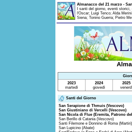
Almanacco del 21 marzo - San
I santi del giorno, eventi storici
l'Oscar; Luigi Tenco; Alda Meri
Siena; Tonino Guerra; Pietro M
Alma
Gior
2023
2024
2025
martedì
giovedì
venerd
Santi del Giorno
San Serapione di Thmuis (Vescovo)
San Giustiniano di Vercelli (Vescovo)
San Nicola di Flue (Eremita, Patrono del
San Berillo di Catania (Vescovo)
Santi Filemone e Donnino di Roma (Martiri)
San Lupicino (Abate)