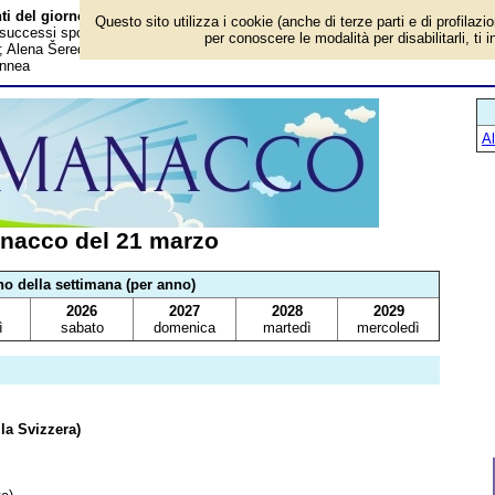
ti del giorno
Questo sito utilizza i cookie (anche di terze parti e di profilazi
, successi sportivi, anniversari e curiosità: Prima attrice italiana a ricevere
per conoscere le modalità per disabilitarli, ti 
ni; Alena Šeredová; Ayrton Senna; Ronaldinho; Basket, dopo 41 vittorie cade
ennea
A
nacco del 21 marzo
no della settimana (per anno)
2026
2027
2028
2029
ì
sabato
domenica
martedì
mercoledì
la Svizzera)