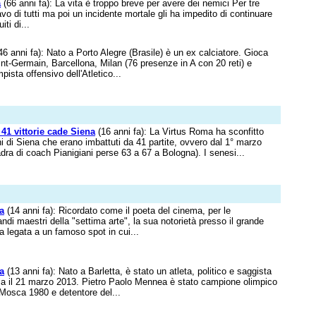
a
(66 anni fa): La vita è troppo breve per avere dei nemici Per tre
ravo di tutti ma poi un incidente mortale gli ha impedito di continuare
iti di...
46 anni fa): Nato a Porto Alegre (Brasile) è un ex calciatore. Gioca
nt-Germain, Barcellona, Milan (76 presenze in A con 20 reti) e
sta offensivo dell'Atletico...
41 vittorie cade Siena
(16 anni fa): La Virtus Roma ha sconfitto
i di Siena che erano imbattuti da 41 partite, ovvero dal 1° marzo
ra di coach Pianigiani perse 63 a 67 a Bologna). I senesi...
a
(14 anni fa): Ricordato come il poeta del cinema, per le
ndi maestri della "settima arte", la sua notorietà presso il grande
ra legata a un famoso spot in cui...
a
(13 anni fa): Nato a Barletta, è stato un atleta, politico e saggista
ma il 21 marzo 2013. Pietro Paolo Mennea è stato campione olimpico
 Mosca 1980 e detentore del...