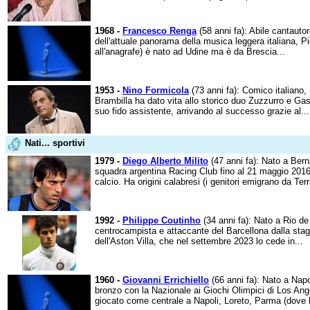
1968 -
Francesco Renga
(58 anni fa): Abile cantautor
dell'attuale panorama della musica leggera italiana, 
all'anagrafe) è nato ad Udine ma è da Brescia...
1953 -
Nino Formicola
(73 anni fa): Comico italiano,
Brambilla ha dato vita allo storico duo Zuzzurro e Gas
suo fido assistente, arrivando al successo grazie al...
Nati... sportivi
1979 -
Diego Alberto Milito
(47 anni fa): Nato a Berna
squadra argentina Racing Club fino al 21 maggio 2016, 
calcio. Ha origini calabresi (i genitori emigrano da Terr
1992 -
Philippe Coutinho
(34 anni fa): Nato a Rio de 
centrocampista e attaccante del Barcellona dalla sta
dell'Aston Villa, che nel settembre 2023 lo cede in...
1960 -
Giovanni Errichiello
(66 anni fa): Nato a Napo
bronzo con la Nazionale ai Giochi Olimpici di Los An
giocato come centrale a Napoli, Loreto, Parma (dove 