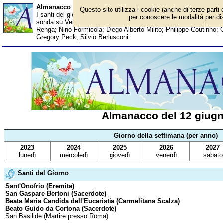
Almanacco del 12 giugno - Santi del giorno
Questo sito utilizza i cookie (anche di terze parti 
I santi del giorno, eventi storici, successi sportivi, anniversari e 
per conoscere le modalità per disa
sonda su Venere; Indiana Jones debutta sul grande schermo; Da
Renga; Nino Formicola; Diego Alberto Milito; Philippe Coutinho; Gi
Gregory Peck; Silvio Berlusconi
Almanacco del 12 giug
Giorno della settimana (per anno)
2023
2024
2025
2026
2027
lunedì
mercoledì
giovedì
venerdì
sabato
Santi del Giorno
Sant'Onofrio (Eremita)
San Gaspare Bertoni (Sacerdote)
Beata Maria Candida dell'Eucaristia (Carmelitana Scalza)
Beato Guido da Cortona (Sacerdote)
San Basilide (Martire presso Roma)