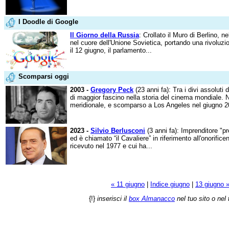
I Doodle di Google
Il Giorno della Russia
: Crollato il Muro di Berlino, n
nel cuore dell'Unione Sovietica, portando una rivoluzi
il 12 giugno, il parlamento...
Scomparsi oggi
2003 -
Gregory Peck
(23 anni fa): Tra i divi assoluti 
di maggior fascino nella storia del cinema mondiale. Na
meridionale, e scomparso a Los Angeles nel giugno 20
2023 -
Silvio Berlusconi
(3 anni fa): Imprenditore "pr
ed è chiamato “il Cavaliere” in riferimento all'onorific
ricevuto nel 1977 e cui ha...
« 11 giugno
|
Indice giugno
|
13 giugno 
{!}
inserisci il
box Almanacco
nel tuo sito o nel 