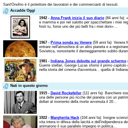
Sant'Onofrio è il protettore dei lavoratori e dei commercianti di tessuti.
Accadde Oggi
1942 -
Anna Frank inizia il suo diario
(84 anni fa): 
e mamma e poi nel salotto per spacchettare i miei reg
fosti tu, forse uno dei più belli fra i miei doni»....
1967 -
Prima sonda su Venere
(59 anni fa): Venera 
entrare nell'atmosfera di un altro pianeta e a registrare
Sovietica, nonostante il danneggiamento subito durante
1981 -
Indiana Jones debutta sul grande schermo
(
Guerre stellari, George Lucas sfornò il primo capitolo 
nella storia del cinema d'avventura... quella di Indiana
Nati in questo giorno
1915 -
David Rockefeller
(111 anni fa): Banchiere st
una delle persone più ricche del pianeta con un patrim
dollari al momento della morte avvenuta il 20...
1922 -
Margherita Hack
(104 anni fa): Insigne scienz
vita intera in difesa della laicità e dell'indipendenza d
animarono il suo parallelo impegno in politica...