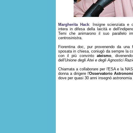
Margherita Hack
: Insigne scienziata e 
intera in difesa della laicità e dell'indip
Temi che animarono il suo parallelo imp
centrosinistra.
Fiorentina doc, pur provenendo da una f
sposata in chiesa, coniugò da sempre la c
con il più convinto
ateismo
, divenendo
dell'
Unione degli Atei e degli Agnostici Razio
Chiamata a collaborare per l'ESA e la NASA
donna a dirigere l'
Osservatorio Astronomi
dove per quasi 30 anni insegnò astronomia ne