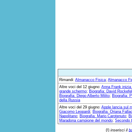
Rimandi:
Almanacco Fisica
;
Almanacco Fi
Altre voci del 12 giugno:
Anna Frank inizia 
grande schermo
;
Biografia: David Rockefel
Biografia: Diego Alberto Milito
;
Biografia: 
della Russia
Altre voci del 29 giugno:
Apple lancia sul 
Giacomo Leopardi
;
Biografia: Oriana Fallac
Napolitano
;
Biografia: Mario Carotenuto
;
Bi
Maradona campione del mondo
;
Secondo t
{!}
inserisci il
b