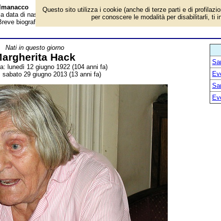
Almanacco
Questo sito utilizza i cookie (anche di terze parti e di profilazi
 la data di nascita, dove è nato, cosa ha fatto Margherita Hack, astrofisica e
per conoscere le modalità per disabilitarli, ti 
. Breve biografia. Voce dell'Almanacco.
Nati in questo giorno
argherita Hack
San
ta: lunedì 12 giugno 1922 (104 anni fa)
Ev
 sabato 29 giugno 2013 (13 anni fa)
San
Ev