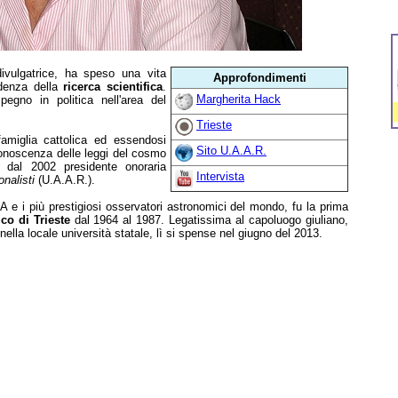
divulgatrice, ha speso una vita
Approfondimenti
endenza della
ricerca scientifica
.
Margherita Hack
egno in politica nell'area del
Trieste
amiglia cattolica ed essendosi
Sito U.A.A.R.
onoscenza delle leggi del cosmo
 dal 2002 presidente onoraria
Intervista
nalisti
(U.A.A.R.).
 e i più prestigiosi osservatori astronomici del mondo, fu la prima
co di Trieste
dal 1964 al 1987. Legatissima al capoluogo giuliano,
lla locale università statale, lì si spense nel giugno del 2013.