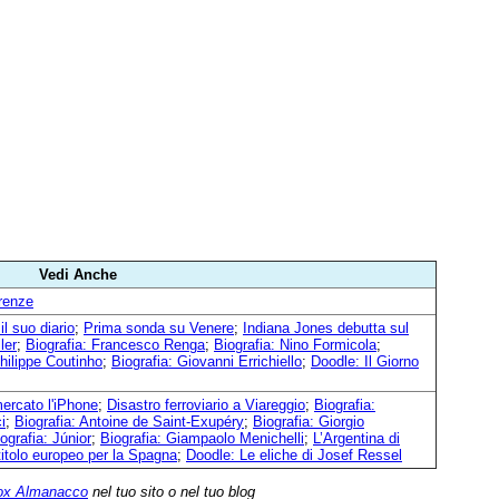
Vedi Anche
renze
il suo diario
;
Prima sonda su Venere
;
Indiana Jones debutta sul
ler
;
Biografia: Francesco Renga
;
Biografia: Nino Formicola
;
Philippe Coutinho
;
Biografia: Giovanni Errichiello
;
Doodle: Il Giorno
mercato l'iPhone
;
Disastro ferroviario a Viareggio
;
Biografia:
i
;
Biografia: Antoine de Saint-Exupéry
;
Biografia: Giorgio
ografia: Júnior
;
Biografia: Giampaolo Menichelli
;
L’Argentina di
itolo europeo per la Spagna
;
Doodle: Le eliche di Josef Ressel
ox Almanacco
nel tuo sito o nel tuo blog