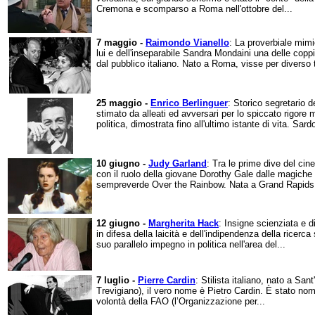
Cremona e scomparso a Roma nell'ottobre del...
7 maggio -
Raimondo Vianello
: La proverbiale mimi
lui e dell'inseparabile Sandra Mondaini una delle cop
dal pubblico italiano. Nato a Roma, visse per diverso 
25 maggio -
Enrico Berlinguer
: Storico segretario d
stimato da alleati ed avversari per lo spiccato rigore 
politica, dimostrata fino all'ultimo istante di vita. Sard
10 giugno -
Judy Garland
: Tra le prime dive del cin
con il ruolo della giovane Dorothy Gale dalle magiche 
sempreverde Over the Rainbow. Nata a Grand Rapids, 
12 giugno -
Margherita Hack
: Insigne scienziata e d
in difesa della laicità e dell'indipendenza della ricerc
suo parallelo impegno in politica nell'area del...
7 luglio -
Pierre Cardin
: Stilista italiano, nato a Sa
Trevigiano), il vero nome è Pietro Cardin. È stato n
volontà della FAO (l’Organizzazione per...