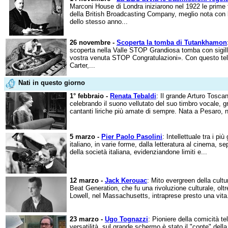
Marconi House di Londra iniziarono nel 1922 le prime t
della British Broadcasting Company, meglio nota con 
dello stesso anno...
26 novembre -
Scoperta la tomba di Tutankhamon
scoperta nella Valle STOP Grandiosa tomba con sigilli
vostra venuta STOP Congratulazioni». Con questo te
Carter,...
Nati in questo giorno
1° febbraio -
Renata Tebaldi
: Il grande Arturo Tosca
celebrando il suono vellutato del suo timbro vocale, g
cantanti liriche più amate di sempre. Nata a Pesaro, ne
5 marzo -
Pier Paolo Pasolini
: Intellettuale tra i p
italiano, in varie forme, dalla letteratura al cinema, s
della società italiana, evidenziandone limiti e...
12 marzo -
Jack Kerouac
: Mito evergreen della cultur
Beat Generation, che fu una rivoluzione culturale, oltre
Lowell, nel Massachusetts, intraprese presto una vita.
23 marzo -
Ugo Tognazzi
: Pioniere della comicità te
versatilità, sul grande schermo è stato il "conte" dell