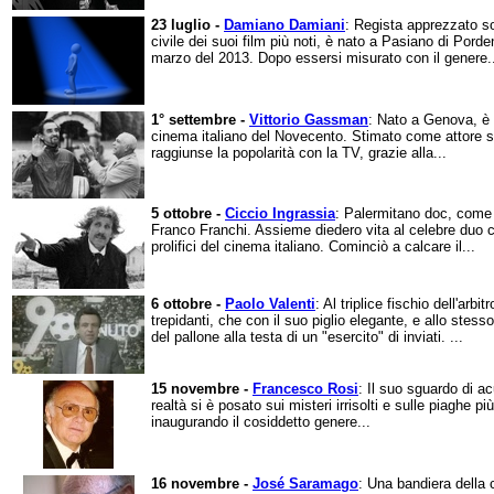
23 luglio -
Damiano Damiani
: Regista apprezzato sop
civile dei suoi film più noti, è nato a Pasiano di Pord
marzo del 2013. Dopo essersi misurato con il genere.
1° settembre -
Vittorio Gassman
: Nato a Genova, è u
cinema italiano del Novecento. Stimato come attore s
raggiunse la popolarità con la TV, grazie alla...
5 ottobre -
Ciccio Ingrassia
: Palermitano doc, come 
Franco Franchi. Assieme diedero vita al celebre duo c
prolifici del cinema italiano. Cominciò a calcare il...
6 ottobre -
Paolo Valenti
: Al triplice fischio dell'arbi
trepidanti, che con il suo piglio elegante, e allo stess
del pallone alla testa di un "esercito" di inviati. ...
15 novembre -
Francesco Rosi
: Il suo sguardo di ac
realtà si è posato sui misteri irrisolti e sulle piaghe pi
inaugurando il cosiddetto genere...
16 novembre -
José Saramago
: Una bandiera della c