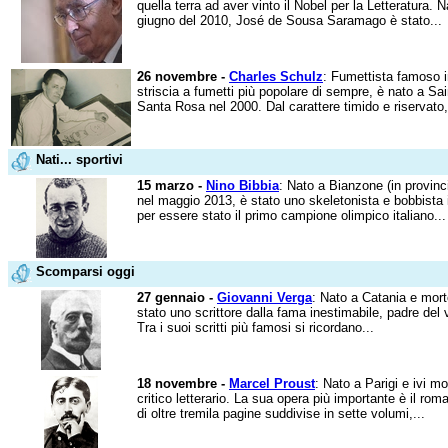
quella terra ad aver vinto il Nobel per la Letteratura.
giugno del 2010, José de Sousa Saramago è stato...
26 novembre -
Charles Schulz
: Fumettista famoso i
striscia a fumetti più popolare di sempre, è nato a Sa
Santa Rosa nel 2000. Dal carattere timido e riservato,
Nati... sportivi
15 marzo -
Nino Bibbia
: Nato a Bianzone (in provinc
nel maggio 2013, è stato uno skeletonista e bobbista it
per essere stato il primo campione olimpico italiano...
Scomparsi oggi
27 gennaio -
Giovanni Verga
: Nato a Catania e mort
stato uno scrittore dalla fama inestimabile, padre de
Tra i suoi scritti più famosi si ricordano...
18 novembre -
Marcel Proust
: Nato a Parigi e ivi mo
critico letterario. La sua opera più importante è il ro
di oltre tremila pagine suddivise in sette volumi,...