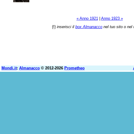
« Anno 1921
|
Anno 1923 »
{!}
inserisci il
box Almanacco
nel tuo sito o nel 
Mondi.it
:
Almanacco
© 2012-2026
Prometheo