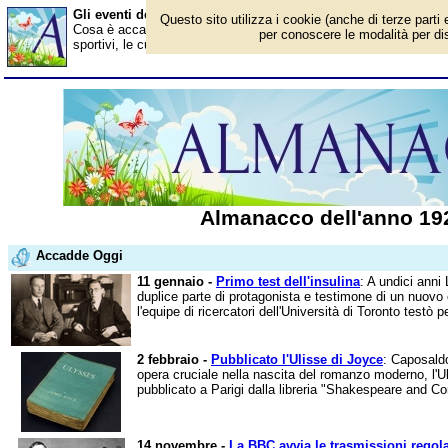
Gli eventi dell'anno 1922
Questo sito utilizza i cookie (anche di terze parti 
Cosa è accaduto nel 1922? Ecco gli avvenimenti in Italia e all'este
per conoscere le modalità per disa
sportivi, le curiosità. Scopri i personaggi famosi. Per conoscere t
Almanacco dell'anno 19
Accadde Oggi
11 gennaio -
Primo test dell'insulina
: A undici anni
duplice parte di protagonista e testimone di un nuovo 
l'equipe di ricercatori dell'Università di Toronto testò pe
2 febbraio -
Pubblicato l'Ulisse di Joyce
: Caposaldo
opera cruciale nella nascita del romanzo moderno, l'
pubblicato a Parigi dalla libreria "Shakespeare and Co
14 novembre -
La BBC avvia le trasmissioni regola