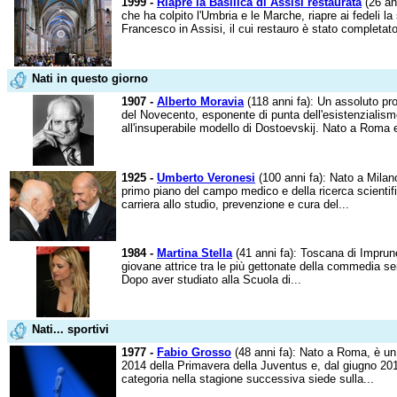
1999 -
Riapre la Basilica di Assisi restaurata
(26 ann
che ha colpito l'Umbria e le Marche, riapre ai fedeli l
Francesco in Assisi, il cui restauro è stato completato
Nati in questo giorno
1907 -
Alberto Moravia
(118 anni fa): Un assoluto prot
del Novecento, esponente di punta dell'esistenzialism
all'insuperabile modello di Dostoevskij. Nato a Roma e 
1925 -
Umberto Veronesi
(100 anni fa): Nato a Milan
primo piano del campo medico e della ricerca scientif
carriera allo studio, prevenzione e cura del...
1984 -
Martina Stella
(41 anni fa): Toscana di Imprune
giovane attrice tra le più gettonate della commedia sen
Dopo aver studiato alla Scuola di...
Nati... sportivi
1977 -
Fabio Grosso
(48 anni fa): Nato a Roma, è un 
2014 della Primavera della Juventus e, dal giugno 201
categoria nella stagione successiva siede sulla...