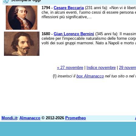
1794 -
Cesare Beccaria
(231 anni fa): «Non vi è liber
che, in alcuni eventi, l'uomo cessi di essere persona 
riflessioni più significative,...
1680 -
Gian Lorenzo Bernini
(345 anni fa): Il massim
celebre per l'impeccabile naturalismo delle forme corp
volti dei suoi gruppi marmorei. Nato a Napoli e morto
« 27 novembre
|
Indice novembre
|
29 novem
{!}
inserisci il
box Almanacco
nel tuo sito o nel 
Mondi.it
:
Almanacco
© 2012-2026
Prometheo