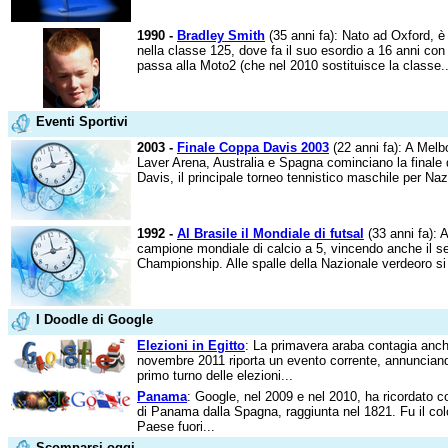
1990 -
Bradley Smith
(35 anni fa): Nato ad Oxford, è 
nella classe 125, dove fa il suo esordio a 16 anni co
passa alla Moto2 (che nel 2010 sostituisce la classe..
Eventi Sportivi
2003 -
Finale Coppa Davis 2003
(22 anni fa): A Melb
Laver Arena, Australia e Spagna cominciano la finale 
Davis, il principale torneo tennistico maschile per Nazio
1992 -
Al Brasile il Mondiale di futsal
(33 anni fa): 
campione mondiale di calcio a 5, vincendo anche il 
Championship. Alle spalle della Nazionale verdeoro si c
I Doodle di Google
Elezioni in Egitto
: La primavera araba contagia anch
novembre 2011 riporta un evento corrente, annunciando 
primo turno delle elezioni...
Panama
: Google, nel 2009 e nel 2010, ha ricordato c
di Panama dalla Spagna, raggiunta nel 1821. Fu il col
Paese fuori...
Scomparsi oggi