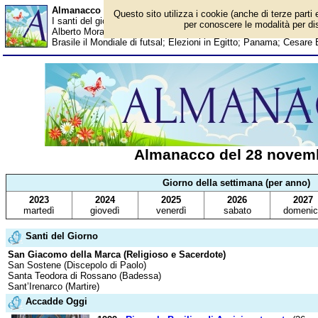
Almanacco del 28 novembre - Santi del giorno
Questo sito utilizza i cookie (anche di terze parti 
I santi del giorno, eventi storici, successi sportivi, anniversari e 
per conoscere le modalità per disa
Alberto Moravia; Umberto Veronesi; Martina Stella; Fabio Gross
Brasile il Mondiale di futsal; Elezioni in Egitto; Panama; Cesare
Almanacco del 28 novem
Giorno della settimana (per anno)
2023
2024
2025
2026
2027
martedì
giovedì
venerdì
sabato
domenic
Santi del Giorno
San Giacomo della Marca (Religioso e Sacerdote)
San Sostene (Discepolo di Paolo)
Santa Teodora di Rossano (Badessa)
Sant’Irenarco (Martire)
Accadde Oggi