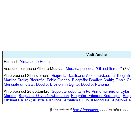
Vedi Anche
Rimandi:
Almanacco Roma
Voci che parlano di Alberto Moravia:
Moravia pubblica "Gli indifferenti"
(27/
Altre voci del 28 novembre:
Riapre la Basilica di Assisi restaurata
;
Biografi
Martina Stella
;
Biografia: Fabio Grosso
;
Biografia: Bradley Smith
;
Finale C
Mondiale di futsal
;
Doodle: Elezioni in Egitto
;
Doodle: Panama
Altre voci del 26 settembre:
Supercar debutta in tv
;
Primo numero di Dylan
Marche
;
Biografia: Olivia Newton-John
;
Biografia: Edoardo Scarfoglio
;
Biog
Michael Ballack
;
Australia II vince l'America's Cup
;
Il Mondiale Superbike è
{!}
inserisci il
box Almanacco
nel tuo sito o nel 