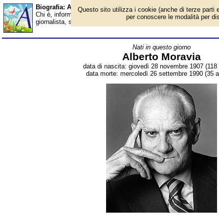
Biografia: Alberto Moravia - Almanacco
Questo sito utilizza i cookie (anche di terze parti e
Chi è, informazioni, foto, qual è la data di nascita, dove è nato, 
per conoscere le modalità per disab
giornalista, saggista, reporter di viaggio e drammaturgo italiano.
Nati in questo giorno
Alberto Moravia
data di nascita: giovedì 28 novembre 1907 (118 
data morte: mercoledì 26 settembre 1990 (35 a