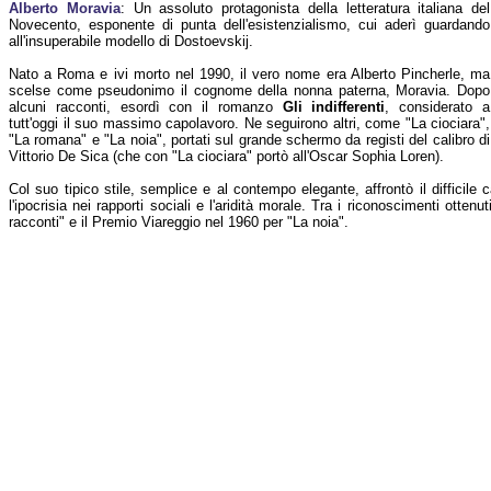
Alberto Moravia
: Un assoluto protagonista della letteratura italiana del
Novecento, esponente di punta dell'esistenzialismo, cui aderì guardando
all'insuperabile modello di Dostoevskij.
Nato a Roma e ivi morto nel 1990, il vero nome era Alberto Pincherle, ma
scelse come pseudonimo il cognome della nonna paterna, Moravia. Dopo
alcuni racconti, esordì con il romanzo
Gli indifferenti
, considerato a
tutt'oggi il suo massimo capolavoro. Ne seguirono altri, come "La ciociara",
"La romana" e "La noia", portati sul grande schermo da registi del calibro di
Vittorio De Sica (che con "La ciociara" portò all'Oscar Sophia Loren).
Col suo tipico stile, semplice e al contempo elegante, affrontò il difficile 
l'ipocrisia nei rapporti sociali e l'aridità morale. Tra i riconoscimenti ottenuti
racconti" e il Premio Viareggio nel 1960 per "La noia".