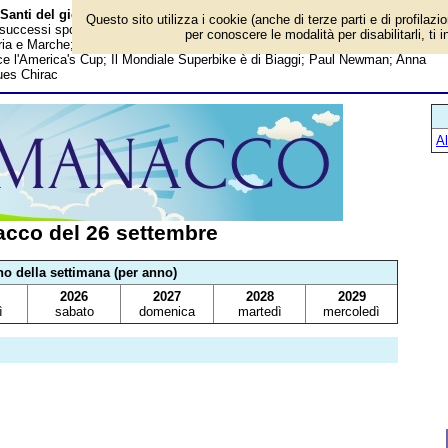
Santi del giorno
Questo sito utilizza i cookie (anche di terze parti e di profilazi
i, successi sportivi, anniversari e curiosità: Supercar debutta in tv; Primo nume
per conoscere le modalità per disabilitarli, ti 
ia e Marche; Olivia Newton-John; Edoardo Scarfoglio; Serena Williams;
nce l'America's Cup; Il Mondiale Superbike è di Biaggi; Paul Newman; Anna
ues Chirac
A
cco del 26 settembre
no della settimana (per anno)
2026
2027
2028
2029
ì
sabato
domenica
martedì
mercoledì