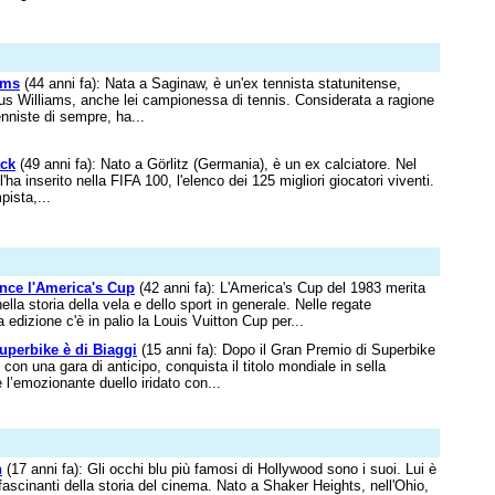
ams
(44 anni fa): Nata a Saginaw, è un'ex tennista statunitense,
nus Williams, anche lei campionessa di tennis. Considerata a ragione
enniste di sempre, ha...
ack
(49 anni fa): Nato a Görlitz (Germania), è un ex calciatore. Nel
ha inserito nella FIFA 100, l'elenco dei 125 migliori giocatori viventi.
ista,...
vince l'America's Cup
(42 anni fa): L'America's Cup del 1983 merita
ella storia della vela e dello sport in generale. Nelle regate
 edizione c'è in palio la Louis Vuitton Cup per...
uperbike è di Biaggi
(15 anni fa): Dopo il Gran Premio di Superbike
con una gara di anticipo, conquista il titolo mondiale in sella
ue l’emozionante duello iridato con...
n
(17 anni fa): Gli occhi blu più famosi di Hollywood sono i suoi. Lui è
ffascinanti della storia del cinema. Nato a Shaker Heights, nell'Ohio,