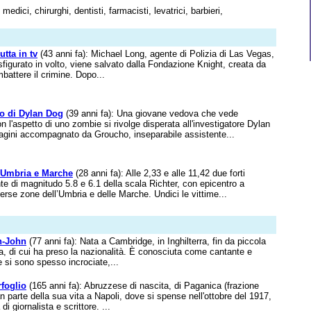
dici, chirurghi, dentisti, farmacisti, levatrici, barbieri,
tta in tv
(43 anni fa): Michael Long, agente di Polizia di Las Vegas,
sfigurato in volto, viene salvato dalla Fondazione Knight, creata da
mbattere il crimine. Dopo...
o di Dylan Dog
(39 anni fa): Una giovane vedova che vede
n l'aspetto di uno zombie si rivolge disperata all'investigatore Dylan
dagini accompagnato da Groucho, inseparabile assistente...
 Umbria e Marche
(28 anni fa): Alle 2,33 e alle 11,42 due forti
e di magnitudo 5.8 e 6.1 della scala Richter, con epicentro a
verse zone dell’Umbria e delle Marche. Undici le vittime...
n-John
(77 anni fa): Nata a Cambridge, in Inghilterra, fin da piccola
ia, di cui ha preso la nazionalità. È conosciuta come cantante e
e si sono spesso incrociate,...
foglio
(165 anni fa): Abruzzese di nascita, di Paganica (frazione
an parte della sua vita a Napoli, dove si spense nell'ottobre del 1917,
di giornalista e scrittore. ...