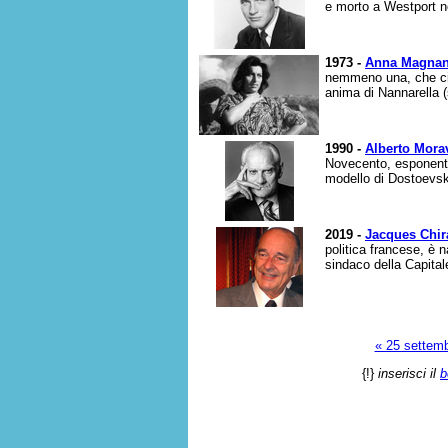
e morto a Westport ne
1973 -
Anna Magnan
nemmeno una, che ci 
anima di Nannarella (
1990 -
Alberto Mora
Novecento, esponente 
modello di Dostoevski
2019 -
Jacques Chir
politica francese, è na
sindaco della Capitale
« 25 settem
{!}
inserisci il
b