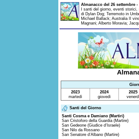
Almanacco del 26 settembre - 
I santi del giorno, eventi storic
di Dylan Dog; Terremoto in Umbr
Michael Ballack; Australia II vi
Magnani; Alberto Moravia; Jacq
Almana
Gior
2023
2024
2025
martedì
giovedì
venerd
Santi del Giorno
Santi Cosma e Damiano (Martiri)
San Cristoforo della Guardia (Martire)
San Gedeone (Giudice d’Israele)
San Nilo da Rossano
San Senatore d’Albano (Martire)