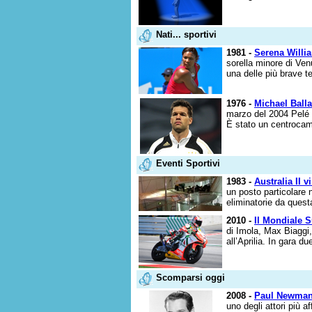
Nati... sportivi
1981 -
Serena Willi
sorella minore di Ve
una delle più brave t
1976 -
Michael Ball
marzo del 2004 Pelé l'
È stato un centrocamp
Eventi Sportivi
1983 -
Australia II 
un posto particolare n
eliminatorie da questa
2010 -
Il Mondiale S
di Imola, Max Biaggi, 
all’Aprilia. In gara d
Scomparsi oggi
2008 -
Paul Newma
uno degli attori più a