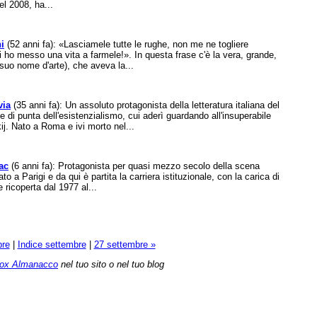
l 2008, ha...
i
(52 anni fa): «Lasciamele tutte le rughe, non me ne togliere
ho messo una vita a farmele!». In questa frase c'è la vera, grande,
suo nome d'arte), che aveva la...
via
(35 anni fa): Un assoluto protagonista della letteratura italiana del
di punta dell'esistenzialismo, cui aderì guardando all'insuperabile
j. Nato a Roma e ivi morto nel...
ac
(6 anni fa): Protagonista per quasi mezzo secolo della scena
to a Parigi e da qui è partita la carriera istituzionale, con la carica di
 ricoperta dal 1977 al...
bre
|
Indice settembre
|
27 settembre »
ox Almanacco
nel tuo sito o nel tuo blog