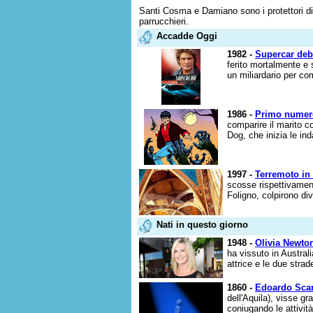
Santi Cosma e Damiano sono i protettori di me
parrucchieri.
Accadde Oggi
1982 -
Supercar debu
ferito mortalmente e 
un miliardario per co
1986 -
Primo numer
comparire il marito co
Dog, che inizia le in
1997 -
Terremoto in
scosse rispettivament
Foligno, colpirono di
Nati in questo giorno
1948 -
Olivia Newto
ha vissuto in Austral
attrice e le due strad
1860 -
Edoardo Scar
dell'Aquila), visse gr
coniugando le attività 