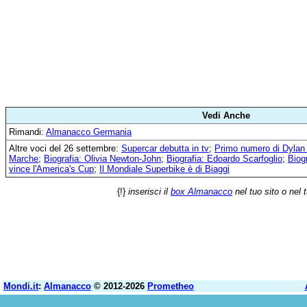
Vedi Anche
Rimandi:
Almanacco Germania
Altre voci del 26 settembre:
Supercar debutta in tv
;
Primo numero di Dylan
Marche
;
Biografia: Olivia Newton-John
;
Biografia: Edoardo Scarfoglio
;
Biog
vince l'America's Cup
;
Il Mondiale Superbike è di Biaggi
{!}
inserisci il
box Almanacco
nel tuo sito o nel 
Mondi.it
:
Almanacco
© 2012-2026
Prometheo