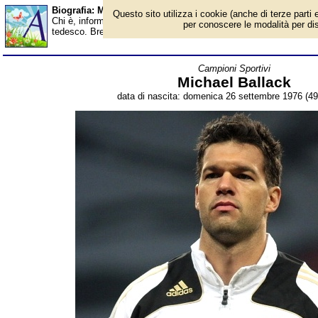
Biografia: Michael Ballack - età - Almanacco
Questo sito utilizza i cookie (anche di terze parti e
Chi è, informazioni, foto, qual è la data di nascita, età, dove è n
per conoscere le modalità per disab
tedesco. Breve biografia. Voce dell'Almanacco.
Campioni Sportivi
Michael Ballack
data di nascita: domenica 26 settembre 1976 (49 