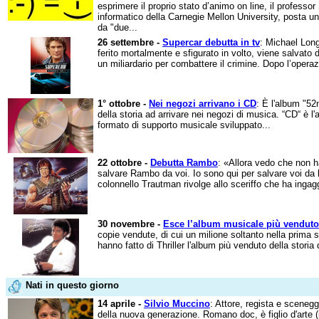
esprimere il proprio stato d’animo on line, il profess
informatico della Carnegie Mellon University, posta 
da "due...
26 settembre -
Supercar debutta in tv
: Michael Long
ferito mortalmente e sfigurato in volto, viene salvato
un miliardario per combattere il crimine. Dopo l’opera
1° ottobre -
Nei negozi arrivano i CD
: È l'album "52
della storia ad arrivare nei negozi di musica. “CD“ è l
formato di supporto musicale sviluppato...
22 ottobre -
Debutta Rambo
: «Allora vedo che non h
salvare Rambo da voi. Io sono qui per salvare voi da l
colonnello Trautman rivolge allo sceriffo che ha ingagg
30 novembre -
Esce l’album musicale più venduto
copie vendute, di cui un milione soltanto nella prima 
hanno fatto di Thriller l'album più venduto della storia 
Nati in questo giorno
14 aprile -
Silvio Muccino
: Attore, regista e sceneggi
della nuova generazione. Romano doc, è figlio d'arte 