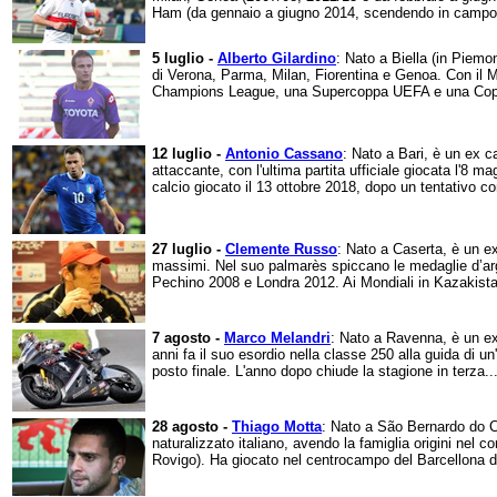
Ham (da gennaio a giugno 2014, scendendo in campo s
5 luglio -
Alberto Gilardino
: Nato a Biella (in Piemo
di Verona, Parma, Milan, Fiorentina e Genoa. Con il M
Champions League, una Supercoppa UEFA e una Copp
12 luglio -
Antonio Cassano
: Nato a Bari, è un ex ca
attaccante, con l'ultima partita ufficiale giocata l'8 ma
calcio giocato il 13 ottobre 2018, dopo un tentativo con
27 luglio -
Clemente Russo
: Nato a Caserta, è un ex
massimi. Nel suo palmarès spiccano le medaglie d’arge
Pechino 2008 e Londra 2012. Ai Mondiali in Kazakistan
7 agosto -
Marco Melandri
: Nato a Ravenna, è un ex 
anni fa il suo esordio nella classe 250 alla guida di un'
posto finale. L'anno dopo chiude la stagione in terza..
28 agosto -
Thiago Motta
: Nato a São Bernardo do C
naturalizzato italiano, avendo la famiglia origini nel c
Rovigo). Ha giocato nel centrocampo del Barcellona d