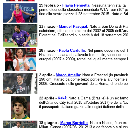
25 febbraio -
Flavia Pennetta
: Nessuna tennista itali
prime dieci della classifica mondiale WTA Tour (10° po
fino alla sesta piazza il 28 settembre 2015. Nata a Brin
13 marzo -
Manuel Pasqual
: Nato a San Donà di Pia
calciatore, difensore sinistro dal 2002 al 2005 dell'Ar
Fiorentina. Dall'esordio in serie A del 18 settembre 200
18 marzo -
Paola Cardullo
: Nel primo decennio del Te
Nazionale italiana di pallavolo femminile, vincendo un
europei (2007 e 2009), tornei nei quali merita sempre il
2 aprile -
Marco Amelia
: Nato a Frascati (in provinc
190 cm. Partecipa come terzo portiere alla vincente sp
2006. Cresciuto nelle giovanili della Roma, difende poi
22 aprile -
Kaká
: Nato a Gama (Brasile) è un ex famo
dell'Orlando City (dal 2015 all'ottobre 2017) e della 
il passaporto italiano grazie alle origini italiane della...
18 giugno -
Marco Borriello
: Nato a Napoli, è un ex 
Milan, Genoa (2007/08, 2012/13 e da febbraio a giu