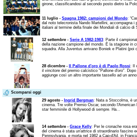
girone, classificandosi al secondo posto dietro la Polon
11 luglio -
Spagna 1982: campioni del Mondo
: “Ca
dal noto telecronista Nando Martellini, accompagna i 
italiani al termine della finale dei Mondiali di calcio d
12 settembre -
Serie A 1982-1983
: Parte il campiona
della nazione campione del mondo. È la stagione in c
squadra. Alla Juventus arrivano Boniek e Platini (poi
28 dicembre -
Il Pallone d'oro è di Paolo Rossi
: I
il vincitore del premio calcistico "Pallone d'oro". Dopo
aggiunge così un altro importante tassello ad un anno
Scomparsi oggi
29 agosto -
Ingrid Bergman
: Nata a Stoccolma, è uno
cinema. Tre volte Premio Oscar, secondo l'American Fi
star femminile di Hollywood di sempre. Ha...
14 settembre -
Grace Kelly
: Per le cronache rosa er
del cinema è stata un'attrice di straordinario fascino e
Pennsylvania, e morta nel 1982 a Cap-d'Ail, in Francia