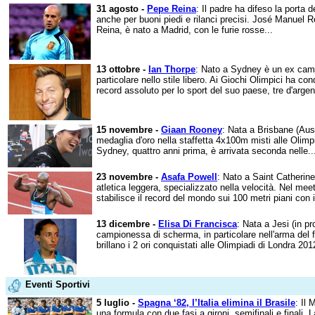
31 agosto -
Pepe Reina
: Il padre ha difeso la porta de
anche per buoni piedi e rilanci precisi. José Manuel
Reina, è nato a Madrid, con le furie rosse...
13 ottobre -
Ian Thorpe
: Nato a Sydney è un ex camp
particolare nello stile libero. Ai Giochi Olimpici ha co
record assoluto per lo sport del suo paese, tre d'argen
15 novembre -
Giaan Rooney
: Nata a Brisbane (Aust
medaglia d'oro nella staffetta 4x100m misti alle Olimpi
Sydney, quattro anni prima, è arrivata seconda nelle..
23 novembre -
Asafa Powell
: Nato a Saint Catherin
atletica leggera, specializzato nella velocità. Nel mee
stabilisce il record del mondo sui 100 metri piani con il
13 dicembre -
Elisa Di Francisca
: Nata a Jesi (in p
campionessa di scherma, in particolare nell'arma del f
brillano i 2 ori conquistati alle Olimpiadi di Londra 2012
Eventi Sportivi
5 luglio -
Spagna ‘82, l’Italia elimina il Brasile
: Il 
una formula con due fasi a gironi, semifinali e finali. 