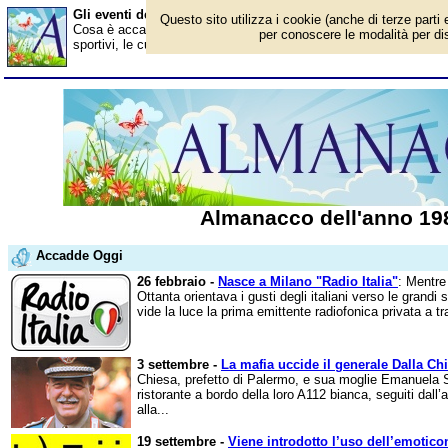
Gli eventi dell'anno 1982
Questo sito utilizza i cookie (anche di terze parti 
Cosa è accaduto nel 1982? Ecco gli avvenimenti in Italia e all'este
per conoscere le modalità per disa
sportivi, le curiosità. Scopri i personaggi famosi. Per conoscere t
Almanacco dell'anno 19
Accadde Oggi
26 febbraio -
Nasce a Milano "Radio Italia"
: Mentre
Ottanta orientava i gusti degli italiani verso le grandi 
vide la luce la prima emittente radiofonica privata a 
3 settembre -
La mafia uccide il generale Dalla Ch
Chiesa, prefetto di Palermo, e sua moglie Emanuela Se
ristorante a bordo della loro A112 bianca, seguiti dal
alla...
19 settembre -
Viene introdotto l’uso dell’emotico