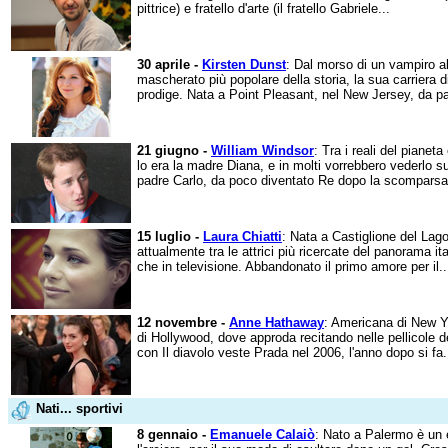
pittrice) e fratello d'arte (il fratello Gabriele...
30 aprile -
Kirsten Dunst
: Dal morso di un vampiro al
mascherato più popolare della storia, la sua carriera d
prodige. Nata a Point Pleasant, nel New Jersey, da pa
21 giugno -
William Windsor
: Tra i reali del piane
lo era la madre Diana, e in molti vorrebbero vederlo sul
padre Carlo, da poco diventato Re dopo la scomparsa
15 luglio -
Laura Chiatti
: Nata a Castiglione del Lago
attualmente tra le attrici più ricercate del panorama it
che in televisione. Abbandonato il primo amore per il..
12 novembre -
Anne Hathaway
: Americana di New Yo
di Hollywood, dove approda recitando nelle pellicole d
con Il diavolo veste Prada nel 2006, l'anno dopo si fa.
Nati... sportivi
8 gennaio -
Emanuele Calaiò
: Nato a Palermo è un 