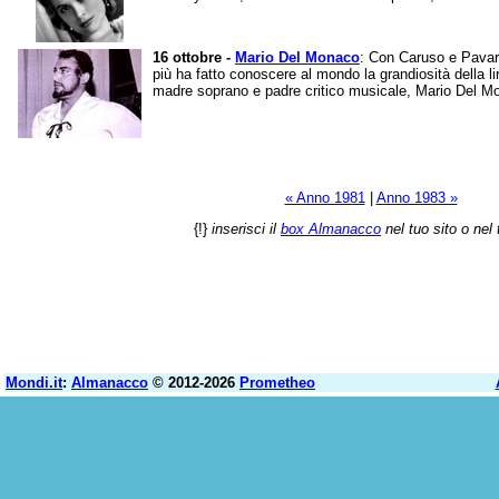
16 ottobre -
Mario Del Monaco
: Con Caruso e Pavaro
più ha fatto conoscere al mondo la grandiosità della li
madre soprano e padre critico musicale, Mario Del Mo
« Anno 1981
|
Anno 1983 »
{!}
inserisci il
box Almanacco
nel tuo sito o nel 
Mondi.it
:
Almanacco
© 2012-2026
Prometheo