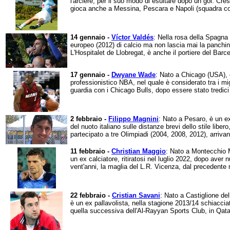
l'arciere, per il suo modo di esultare dopo un gol. Cresc
gioca anche a Messina, Pescara e Napoli (squadra con
14 gennaio -
Víctor Valdés
: Nella rosa della Spagn
europeo (2012) di calcio ma non lascia mai la panchi
L'Hospitalet de Llobregat, è anche il portiere del Barce
17 gennaio -
Dwyane Wade
: Nato a Chicago (USA), 
professionistico NBA, nel quale è considerato tra i migl
guardia con i Chicago Bulls, dopo essere stato tredici 
2 febbraio -
Filippo Magnini
: Nato a Pesaro, è un ex 
del nuoto italiano sulle distanze brevi dello stile libero
partecipato a tre Olimpiadi (2004, 2008, 2012), arrivan
11 febbraio -
Christian Maggio
: Nato a Montecchio M
un ex calciatore, ritiratosi nel luglio 2022, dopo ave
vent'anni, la maglia del L.R. Vicenza, dal precedente 
22 febbraio -
Cristian Savani
: Nato a Castiglione del
è un ex pallavolista, nella stagione 2013/14 schiaccia
quella successiva dell'Al-Rayyan Sports Club, in Qata