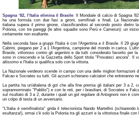
Spagna ‘82, l’Italia elimina il Brasile
: Il Mondiale di calcio di Spagna '82
ha una formula con due fasi a gironi, semifinali e finali. La Nazionale
italiana supera il primo girone, classificandosi al secondo posto dietro la
Polonia, con tre pareggi (le altre squadre sono Perù e Camerun): un inizio
certamente non esaltante.
Nella seconda fase a gruppi l'Italia è con l'Argentina e il Brasile. Il 29 giugn
Cabrini, piegano per 2 a 1 l'Argentina, campione del mondo in carica. L'ulti
Brasile, vittorioso contro gli argentini e da tutti considerato favorito per la
sono in crescendo e la Gazzetta dello Sport titola "Provateci ancora". Il va
altissimo e l'Italia si qualifica solo con la vittoria.
La Nazionale verdeoro scende in campo con una delle migliori formazioni de
Falcao e Socrates su tutti. Gli azzurri schierano calciatori che entreranno nell
La partita ha un'altalena di gol che alla fine premia gli italiani per 3 a 2, 
soprannominato "Pablito") e con le reti, per i brasiliani, di Socrates e Falcao
sul risultato di 3 a 2, durante i quali un gol regolare di Antognoni non è con
un colpo di testa di un avversario.
"L'Italia è semifinalista" grida il telecronista Nando Martellini (schiarend
esultanza!), ormai c'è solo la Polonia tra gli azzurri e la vittoriosa finale c