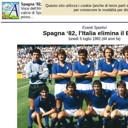
Spagna ‘82, l’Italia elimina il Brasile - Almanacco
Questo sito utilizza i cookie (anche di terze parti e
Voce dell'Almanacco del 5 luglio, per la rubrica 'Eventi Sportivi'.
per conoscere le modalità per disab
calcio di Spagna '82 ha una formula con due fasi a gironi, semifina
primo...
Eventi Sportivi
Spagna ‘82, l’Italia elimina il 
lunedì 5 luglio 1982 (44 anni fa)