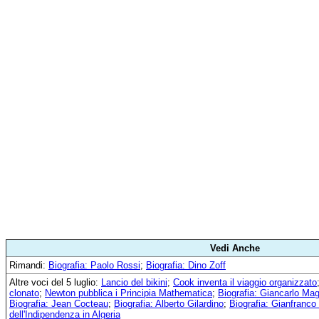
Vedi Anche
Rimandi:
Biografia: Paolo Rossi
;
Biografia: Dino Zoff
Altre voci del 5 luglio:
Lancio del bikini
;
Cook inventa il viaggio organizzato
clonato
;
Newton pubblica i Principia Mathematica
;
Biografia: Giancarlo Maga
Biografia: Jean Cocteau
;
Biografia: Alberto Gilardino
;
Biografia: Gianfranco
dell'Indipendenza in Algeria