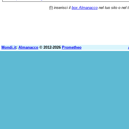
{!}
inserisci il
box Almanacco
nel tuo sito o nel 
Mondi.it
:
Almanacco
© 2012-2026
Prometheo