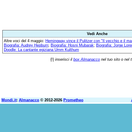
Vedi Anche
Altre voci del 4 maggio:
Hemingway vince il Pulitzer con "Il vecchio e il ma
Biografia: Audrey Hepburn
;
Biografia: Hosni Mubarak
;
Biografia: Jorge Lor
Doodle: La cantante egiziana Umm Kulthum
{!}
inserisci il
box Almanacco
nel tuo sito o nel 
Mondi.it
:
Almanacco
© 2012-2026
Prometheo