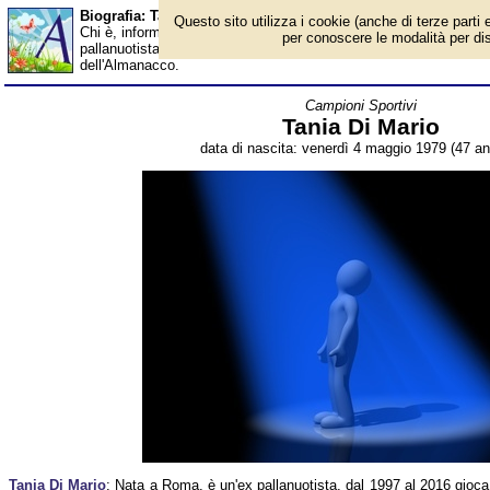
Biografia: Tania Di Mario - età - Almanacco
Questo sito utilizza i cookie (anche di terze parti e
Chi è, informazioni, foto, qual è la data di nascita, età, dove è n
per conoscere le modalità per disab
pallanuotista italiana, campionessa europea, mondiale nel 2001 e
dell'Almanacco.
Campioni Sportivi
Tania Di Mario
data di nascita: venerdì 4 maggio 1979 (47 an
Tania Di Mario
: Nata a Roma, è un'ex pallanuotista, dal 1997 al 2016 gioca