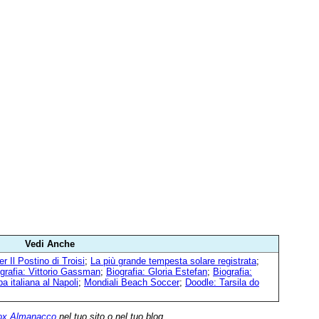
Vedi Anche
r Il Postino di Troisi
;
La più grande tempesta solare registrata
;
grafia: Vittorio Gassman
;
Biografia: Gloria Estefan
;
Biografia:
 italiana al Napoli
;
Mondiali Beach Soccer
;
Doodle: Tarsila do
ox Almanacco
nel tuo sito o nel tuo blog