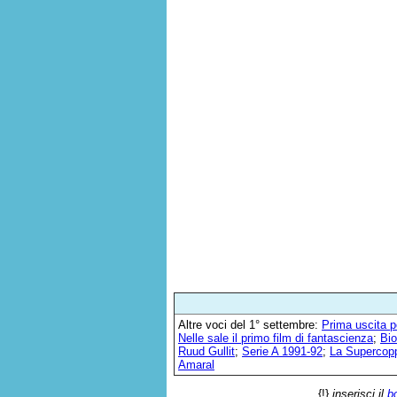
Altre voci del 1° settembre:
Prima uscita pe
Nelle sale il primo film di fantascienza
;
Bio
Ruud Gullit
;
Serie A 1991-92
;
La Supercoppa
Amaral
{!}
inserisci il
b