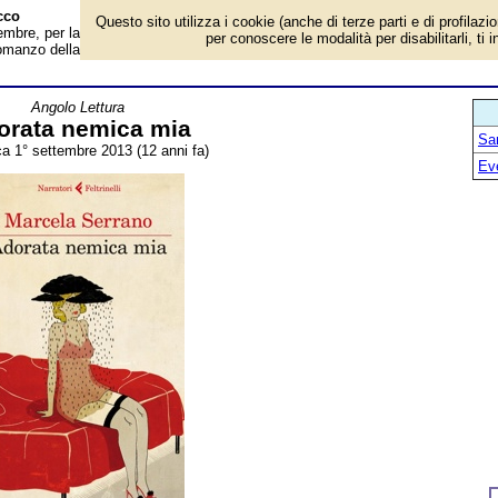
cco
Questo sito utilizza i cookie (anche di terze parti e di profilazi
mbre, per la rubrica 'Angolo Lettura'. Evento avvenuto 12 anni fa. Questa
per conoscere le modalità per disabilitarli, ti 
romanzo della nota scrittrice cilena Marcela Serrano, Adorata nemica mia
Angolo Lettura
orata nemica mia
San
a 1° settembre 2013 (12 anni fa)
Ev