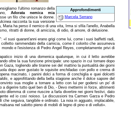
nsigliamo l'ultimo romanzo della
Approfondimenti
rano,
Adorata nemica mia
Marcela Serrano
sse un filo che unisce le donne.
ulcinea racconta la sua versione
 Maria ha perso il nemico di una vita, Irma si sfila l'anello, Anabella
smo, ritratti di donne, di amicizia, di odio, di amore, di delusione.
": «I suoi quarant'anni erano grigi come lui, come i suoi baffetti radi,
il colletto rammendato della camicia, come il colorito che assumeva
e il mondo e l'esistenza di Pedro Angel Reyes, completamente privi di
'apatico inizio di una domenica qualunque, in cui il letto avrebbe
ando oltre la sua funzione principale: uno spazio in cui tornare dopo
Gaza, togliendo alle tiranne sei del mattino la puntualità dei giorni
enzuola dopo aver gustato le squisite
enchiladas
con pollo e crema di
pena macinato, i panini dolci a forma di conchiglia e quei dolcetti
aldis
, e approfittando della bella stagione anche il dolce sapore del
vinto sua moglie a tornare a letto con lui per godersi un po' di
a digerire tutto quel ben di Dio, - Devo mettermi in forze, altrimenti
to dilemma di come riuscire a farla divertire nei giorni festivi, dato
sigente ed io così noioso. Le discussioni tra Carmen Garza e Pedro
ì che seguiva, tangibile e ordinato. La noia in agguato, implacabile,
malsana nel salotto pieno di mobili di legno di pino e di velluti».