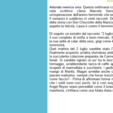
Adorata nemica mia
: Questa settimana co
nota scrittrice cilena Marcela Ser
un'esplorazione dell'animo femminile che te
Il romanzo è suddiviso in venti racconti: D
della storia con Don Chisciotte della Mancia,
aspetta la felicità, Laura è contro il femmini
Di seguito un estratto dal racconto "2 luglio
il suo completo di stoffa a buon mercato, 
la sua pelle al calar della sera, grigi com
luminosità.
Quel mattino del 2 luglio sarebbe stato l
finalmente acquisito un'altra sfumatura and
la succulenta colazione preparata da Carmen 
feriali. Si sarebbe rigirato un po' tra le l
formaggio, un'abbondante tazza di caffè ap
ricoperti di marmellata e zuccherini, i
garib
mango di Manila. Magari avrebbe anche con
piacere mattutino, sempre che fosse riuscito 
come faccio? - Prima di affrontare l'ormai no
che i soldi sono così pochi, lei è così e
Angel Reyes erano prevedibili come il luned
manifesta, s'infilava come una folata d'aria 