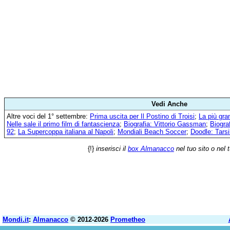
Vedi Anche
Altre voci del 1° settembre:
Prima uscita per Il Postino di Troisi
;
La più gra
Nelle sale il primo film di fantascienza
;
Biografia: Vittorio Gassman
;
Biogra
92
;
La Supercoppa italiana al Napoli
;
Mondiali Beach Soccer
;
Doodle: Tarsi
{!}
inserisci il
box Almanacco
nel tuo sito o nel 
Mondi.it
:
Almanacco
© 2012-2026
Prometheo