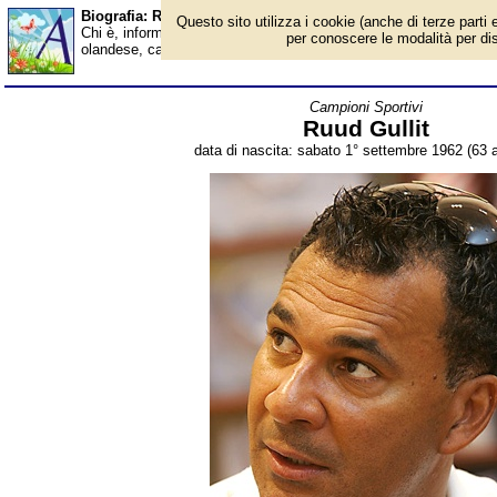
Biografia: Ruud Gullit - età - Almanacco
Questo sito utilizza i cookie (anche di terze parti e
Chi è, informazioni, foto, qual è la data di nascita, età, dove è n
per conoscere le modalità per disab
olandese, campione europeo nel 1988, allenatore. Breve biografi
Campioni Sportivi
Ruud Gullit
data di nascita: sabato 1° settembre 1962 (63 a