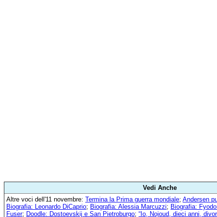
Vedi Anche
Altre voci dell'11 novembre:
Termina la Prima guerra mondiale
;
Andersen pub
Biografia: Leonardo DiCaprio
;
Biografia: Alessia Marcuzzi
;
Biografia: Fyod
Fuser
;
Doodle: Dostoevskij e San Pietroburgo
;
“Io, Nojoud, dieci anni, divor