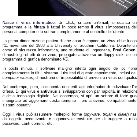
Nasce il virus informatico
: Un click, si apre un'email, si scarica un
programma e la frittata è fatta! In poco tempo il virus s'impossessa del
personal computer e lo sottrae completamente al controllo dell'utente.
La prima dimostrazione pratica di che cosa è capace un
virus
ebbe luogo
l'11 novembre del 1983 alla University of Southern California. Durante un
corso di sicurezza informatica, uno studente di Ingegneria,
Fred Cohen
,
dimostrò gli effetti di un virus, propagato attraverso un floppy disk, su un
programma di grafica denominato
VD
.
In pochi minuti, il software maligno infettò ogni angolo del pc ripro
completamente in tilt il sistema. I risultati di questo esperimento, inclusi 
computer viruses
, dimostrarono l'impossibilità di prevenire i virus con qualsi
Nel contempo, però, la scoperta consentì agli informatici di individuare l'a
difesa. Di qui virus e
antivirus
si svilupparono con pari rapidità, in relazione
e della tecnologia digitale. Nel contempo, si aprì un settore di forte gu
impegnate ad aggiornare costantemente i loro antivirus, compatibilmente
sistemi operativi.
Oggi il virus può assumere molteplici forme (
spyware
,
trojan
e
dialer
) na
dall'oggetto accattivante e ingannevole costruite per distruggere o ruba
password, conti correnti, etc.