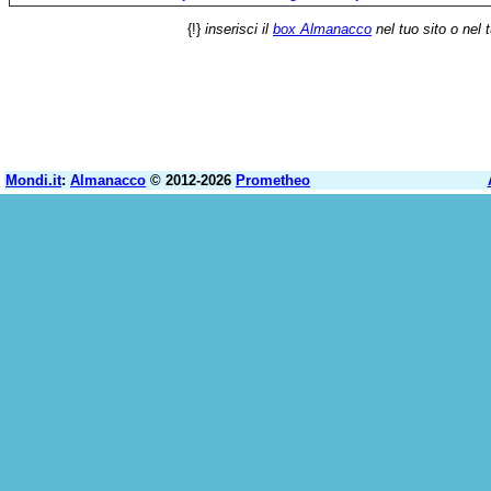
{!}
inserisci il
box Almanacco
nel tuo sito o nel 
Mondi.it
:
Almanacco
© 2012-2026
Prometheo