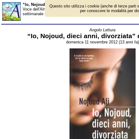
“Io, Nojoud, dieci anni, divorziata” di Nojoud Ali - Almanac
Questo sito utilizza i cookie (anche di terze parti e
Voce dell'Almanacco dell'11 novembre, per la rubrica 'Angolo Lett
per conoscere le modalità per disab
settimanale dell’angolo della lettura, questa volta vi segnaliamo il 
Angolo Lettura
“Io, Nojoud, dieci anni, divorziata” 
domenica 11 novembre 2012 (13 anni fa)