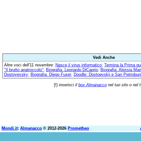
Vedi Anche
Altre voci dell'11 novembre:
Nasce il virus informatico
;
Termina la Prima gu
"Il brutto anatroccolo"
;
Biografia: Leonardo DiCaprio
;
Biografia: Alessia Mar
Dostoyevsky
;
Biografia: Diego Fuser
;
Doodle: Dostoevskij e San Pietrobur
{!}
inserisci il
box Almanacco
nel tuo sito o nel 
Mondi.it
:
Almanacco
© 2012-2026
Prometheo