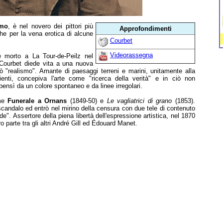
smo
, è nel novero dei pittori più
Approfondimenti
he per la vena erotica di alcune
Courbet
Videorassegna
e morto a La Tour-de-Peilz nel
Courbet diede vita a una nuova
ò "realismo". Amante di paesaggi terreni e marini, unitamente alla
enti, concepiva l'arte come "ricerca della verità" e in ciò non
 bensì da un colore spontaneo e da linee irregolari.
ome
Funerale a Ornans
(1849-50) e
Le vagliatrici di grano
(1853).
scandalo ed entrò nel mirino della censura con due tele di contenuto
de". Assertore della piena libertà dell'espressione artistica, nel 1870
ro parte tra gli altri André Gill ed Édouard Manet.