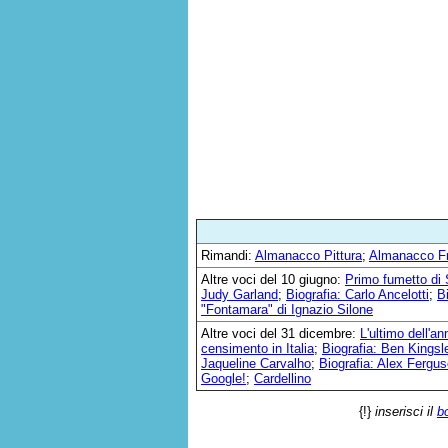
Rimandi:
Almanacco Pittura
;
Almanacco F
Altre voci del 10 giugno:
Primo fumetto di
Judy Garland
;
Biografia: Carlo Ancelotti
;
B
"Fontamara" di Ignazio Silone
Altre voci del 31 dicembre:
L'ultimo dell'an
censimento in Italia
;
Biografia: Ben Kingsl
Jaqueline Carvalho
;
Biografia: Alex Fergu
Google!
;
Cardellino
{!}
inserisci il
b