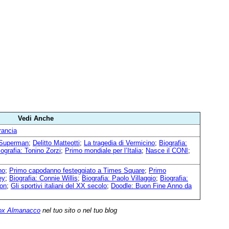
Vedi Anche
rancia
 Superman
;
Delitto Matteotti
;
La tragedia di Vermicino
;
Biografia:
iografia: Tonino Zorzi
;
Primo mondiale per l’Italia
;
Nasce il CONI
;
no
;
Primo capodanno festeggiato a Times Square
;
Primo
ey
;
Biografia: Connie Willis
;
Biografia: Paolo Villaggio
;
Biografia:
son
;
Gli sportivi italiani del XX secolo
;
Doodle: Buon Fine Anno da
ox Almanacco
nel tuo sito o nel tuo blog