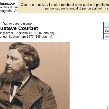
 Almanacco
Questo sito utilizza i cookie (anche di terze parti e di profilazi
 la data di nascita, dove è nato, cosa ha fatto Gustave Courbet, pittore france
per conoscere le modalità per disabilitarli, ti 
biografia. Voce dell'Almanacco.
Nati in questo giorno
ustave Courbet
San
a: giovedì 10 giugno 1819 (207 anni fa)
San
lunedì 31 dicembre 1877 (148 anni fa)