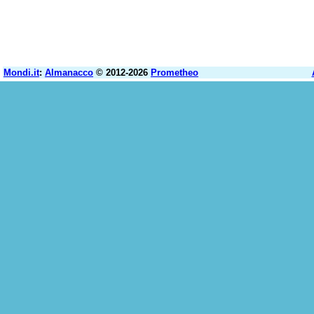
Mondi.it
:
Almanacco
© 2012-2026
Prometheo