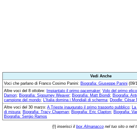
Vedi Anche
Voci che parlano di Franco Cosimo Panini:
Biografia: Giuseppe Panini
(09/
Altre voci del 8 ottobre:
Impiantato il primo pacemaker
;
Volo del primo elic
Damon
;
Biografia: Sigourney Weaver
;
Biografia: Matt Biondi
;
Biografia: Ant
campione del mondo
;
L’Italia domina i Mondiali di scherma
;
Doodle: César 
Altre voci del 30 marzo:
A Trieste inaugurato il primo trasporto pubblico
;
La
di misura
;
Biografia: Tracy Chapman
;
Biografia: Eric Clapton
;
Biografia: V
Biografia: Sergio Ramos
{!}
inserisci il
box Almanacco
nel tuo sito o nel 