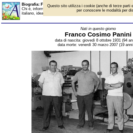
Biografia: Franco Cosimo Panini - Almanacco
Questo sito utilizza i cookie (anche di terze parti e
Chi è, informazioni, foto, qual è la data di nascita, dove è nato,
per conoscere le modalità per disab
italiano, ideatore delle figurine dei calciatori. Breve biografia. V
Nati in questo giorno
Franco Cosimo Panini
data di nascita: giovedì 8 ottobre 1931 (94 ann
data morte: venerdì 30 marzo 2007 (19 anni