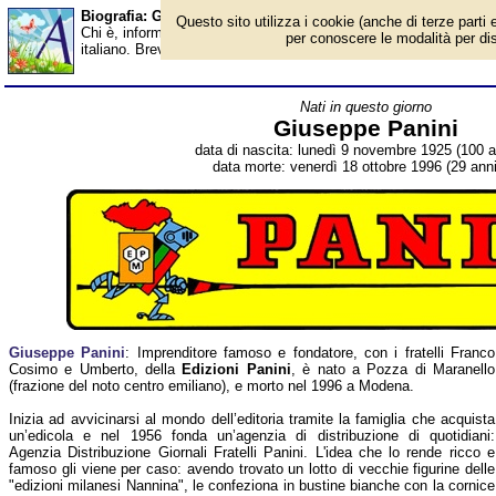
Biografia: Giuseppe Panini - Almanacco
Questo sito utilizza i cookie (anche di terze parti e
Chi è, informazioni, foto, qual è la data di nascita, dove è nato,
per conoscere le modalità per disab
italiano. Breve biografia. Voce dell'Almanacco.
Nati in questo giorno
Giuseppe Panini
data di nascita: lunedì 9 novembre 1925 (100 a
data morte: venerdì 18 ottobre 1996 (29 anni
Giuseppe Panini
: Imprenditore famoso e fondatore, con i fratelli Franco
Cosimo e Umberto, della
Edizioni Panini
, è nato a Pozza di Maranello
(frazione del noto centro emiliano), e morto nel 1996 a Modena.
Inizia ad avvicinarsi al mondo dell’editoria tramite la famiglia che acquista
un’edicola e nel 1956 fonda un’agenzia di distribuzione di quotidiani:
Agenzia Distribuzione Giornali Fratelli Panini. L'idea che lo rende ricco e
famoso gli viene per caso: avendo trovato un lotto di vecchie figurine delle
"edizioni milanesi Nannina", le confeziona in bustine bianche con la cornice