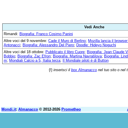
Vedi Anche
Rimandi:
Biografia: Franco Cosimo Panini
Altre voci del 9 novembre:
Cade il Muro di Berlino
;
Mozilla lancia il browser
Antonacci
;
Biografia: Alessandro Del Piero
;
Doodle: Hideyo Noguchi
Altre voci del 18 ottobre:
Pubblicato il libro Cuore
;
Biografia: Jean Claude
Bobbio
;
Biografia: Zac Efron
;
Biografia: Martina Navratilova
;
Biografia: Lin
m
;
Mondiali Calcio a 5, Italia terza
;
Il Mondiale piloti è di Button
{!}
inserisci il
box Almanacco
nel tuo sito o nel 
Mondi.it
:
Almanacco
© 2012-2026
Prometheo