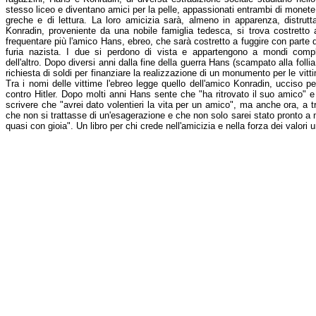
stesso liceo e diventano amici per la pelle, appassionati entrambi di monete
greche e di lettura. La loro amicizia sarà, almeno in apparenza, distrutta 
Konradin, proveniente da una nobile famiglia tedesca, si trova costretto 
frequentare più l'amico Hans, ebreo, che sarà costretto a fuggire con parte 
furia nazista. I due si perdono di vista e appartengono a mondi compl
dell'altro. Dopo diversi anni dalla fine della guerra Hans (scampato alla folli
richiesta di soldi per finanziare la realizzazione di un monumento per le vi
Tra i nomi delle vittime l'ebreo legge quello dell'amico Konradin, ucciso p
contro Hitler. Dopo molti anni Hans sente che "ha ritrovato il suo amico" e
scrivere che "avrei dato volentieri la vita per un amico", ma anche ora, a t
che non si trattasse di un'esagerazione e che non solo sarei stato pronto a m
quasi con gioia". Un libro per chi crede nell'amicizia e nella forza dei valori 