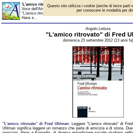
'L'amico ritrovato' di Fred Uhlman - Almanacco
Questo sito utilizza i cookie (anche di terze parti e
Voce dell'Almanacco del 23 settembre, per la rubrica 'Angolo Let
per conoscere le modalità per disab
"L'amico ritrovato" di Fred Uhlman significa leggere un romanzo ch
Hans e...
Angolo Lettura
"L'amico ritrovato" di Fred 
domenica 23 settembre 2012 (13 anni fa
"L'amico ritrovato" di Fred Uhlman
: Leggere "L'amico ritrovato" di Fred
Uhlman significa leggere un romanzo che parla di amicizia e di storia. Due
ragazzini, Hans e Konradin, di diversa estradizione sociale studiano nello