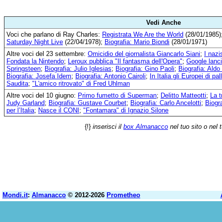
Vedi Anche
Voci che parlano di Ray Charles:
Registrata We Are the World
(28/01/1985)
Saturday Night Live
(22/04/1978);
Biografia: Mario Biondi
(28/01/1971)
Altre voci del 23 settembre:
Omicidio del giornalista Giancarlo Siani
;
I nazi
Fondata la Nintendo
;
Leroux pubblica "Il fantasma dell'Opera"
;
Google lanci
Springsteen
;
Biografia: Julio Iglesias
;
Biografia: Gino Paoli
;
Biografia: Aldo
Biografia: Josefa Idem
;
Biografia: Antonio Cairoli
;
In Italia gli Europei di pa
Saudita
;
"L'amico ritrovato" di Fred Uhlman
Altre voci del 10 giugno:
Primo fumetto di Superman
;
Delitto Matteotti
;
La t
Judy Garland
;
Biografia: Gustave Courbet
;
Biografia: Carlo Ancelotti
;
Biogra
per l’Italia
;
Nasce il CONI
;
"Fontamara" di Ignazio Silone
{!}
inserisci il
box Almanacco
nel tuo sito o nel 
Mondi.it
:
Almanacco
© 2012-2026
Prometheo