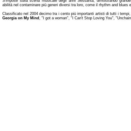
S'impose sulla scena musicale degli anni Sessanta, dimostrando grande
abilità nel contaminare più generi diversi tra loro, come il rhythm and blues 
Classificato nel 2004 decimo tra i cento più importanti artisti di tutti i tempi,
Georgia on My Mind
, "I got a woman", "I Can't Stop Loving You", "Unchai