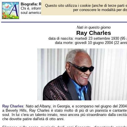
Biografia: Ray Charles - Almanacco
Questo sito utilizza i cookie (anche di terze parti e
Chi è, informazioni, foto, qual è la data di nascita, dove è nato,
per conoscere le modalità per disab
soul americano. Breve biografia. Voce dell'Almanacco.
Nati in questo giorno
Ray Charles
data di nascita: martedì 23 settembre 1930 (95 
data morte: giovedì 10 giugno 2004 (22 anni
Ray Charles
: Nato ad Albany, in Georgia, e scomparso nel giugno del 2004
a Beverly Hills, Ray Charles è stato molto di più di un pianista e cantante
soul. In lui c'era un talento innato, reso ancora più straordinario dalla cecità
che dovette patire dall'età di otto anni.