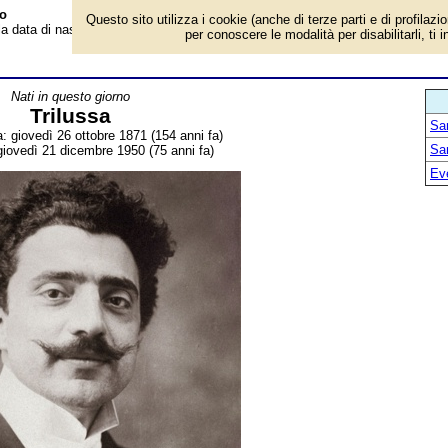
co
Questo sito utilizza i cookie (anche di terze parti e di profilazi
 la data di nascita, dove è nato, cosa ha fatto Trilussa, poeta italiano. Breve
per conoscere le modalità per disabilitarli, ti 
Nati in questo giorno
Trilussa
San
a: giovedì 26 ottobre 1871 (154 anni fa)
San
giovedì 21 dicembre 1950 (75 anni fa)
Ev