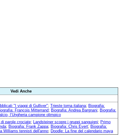
Vedi Anche
blicati "I viaggi di Gulliver"
;
Trieste torna italiana
;
Biografia:
iografia: François Mitterrand
;
Biografia: Andrea Bargnani
;
Biografia:
alcio, l’Ungheria campione olimpico
di parole crociate
;
Landsteiner scopre i gruppi sanguigni
;
Primo
onda
;
Biografia: Frank Zappa
;
Biografia: Chris Evert
;
Biografia:
 Williams tennisti dell'anno
;
Doodle: La fine del calendario maya