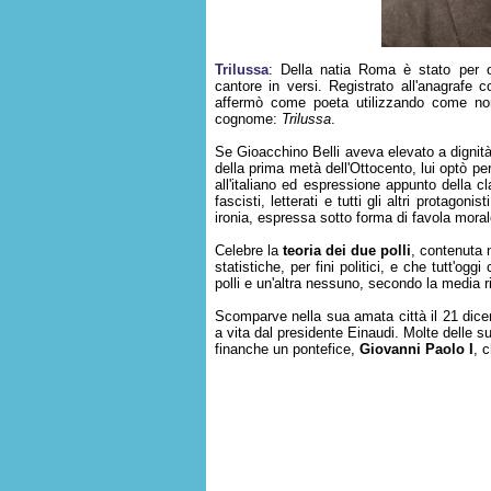
Trilussa
: Della natia Roma è stato per o
cantore in versi. Registrato all'anagrafe
affermò come poeta utilizzando come no
cognome:
Trilussa
.
Se Gioacchino Belli aveva elevato a dignità
della prima metà dell'Ottocento, lui optò per
all'italiano ed espressione appunto della cl
fascisti, letterati e tutti gli altri protagon
ironia, espressa sotto forma di favola mora
Celebre la
teoria dei due polli
, contenuta n
statistiche, per fini politici, e che tutt'og
polli e un'altra nessuno, secondo la media 
Scomparve nella sua amata città il 21 dice
a vita dal presidente Einaudi. Molte delle su
finanche un pontefice,
Giovanni Paolo I
, 